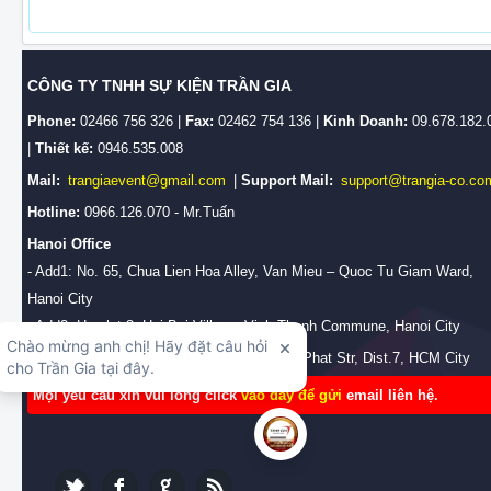
CÔNG TY TNHH SỰ KIỆN TRẦN GIA
Phone:
02466 756 326 |
Fax:
02462 754 136 |
Kinh Doanh:
09.678.182.
|
Thiết kế:
0946.535.008
Mail:
trangiaevent@gmail.com
|
Support Mail:
support@trangia-co.co
Hotline:
0966.126.070 - Mr.Tuấn
Hanoi Office
- Add1: No. 65, Chua Lien Hoa Alley, Van Mieu – Quoc Tu Giam Ward,
Hanoi City
- Add2: Hamlet 3, Hai Boi Village, Vinh Thanh Commune, Hanoi City
HCM Branch Office:
No.28/2b, Huynh Tan Phat Str, Dist.7, HCM City
Mọi yêu cầu xin vui lòng click
vào đây để gửi
email liên hệ.