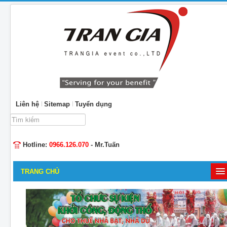
Liên hệ
Sitemap
Tuyển dụng
Tìm
kiếm...
Hotline:
0966.126.070
- Mr.Tuấn
TRANG CHỦ
GIỚI THIỆU
TỔ CHỨC SỰ KIỆN