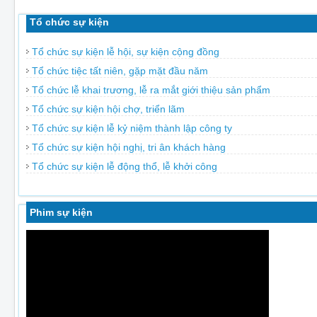
Tổ chức sự kiện
Tổ chức sự kiện lễ hội, sự kiện cộng đồng
Tổ chức tiệc tất niên, gặp mặt đầu năm
Tổ chức lễ khai trương, lễ ra mắt giới thiệu sản phẩm
Tổ chức sự kiện hội chợ, triển lãm
Tổ chức sự kiện lễ kỷ niệm thành lập công ty
Tổ chức sự kiện hội nghị, tri ân khách hàng
Tổ chức sự kiện lễ động thổ, lễ khởi công
Phim sự kiện