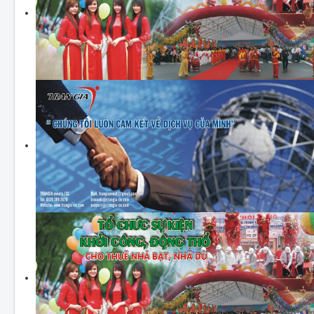
CHO THUÊ THIẾT BỊ SỰ KIỆN
THIẾT KẾ
THI CÔNG - LẮP ĐẶT THIẾT BỊ