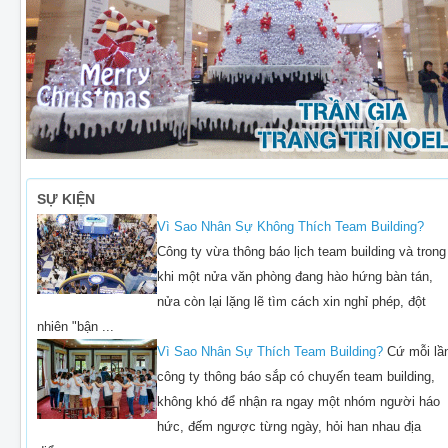
SỰ KIỆN
Vì Sao Nhân Sự Không Thích Team Building?
Công ty vừa thông báo lịch team building và trong
khi một nửa văn phòng đang hào hứng bàn tán,
nửa còn lại lặng lẽ tìm cách xin nghỉ phép, đột
nhiên "bận ...
Vì Sao Nhân Sự Thích Team Building?
Cứ mỗi lầ
công ty thông báo sắp có chuyến team building,
không khó để nhận ra ngay một nhóm người háo
hức, đếm ngược từng ngày, hỏi han nhau địa