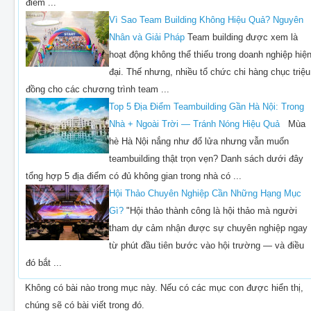
điểm ...
Vì Sao Team Building Không Hiệu Quả? Nguyên
Nhân và Giải Pháp
Team building được xem là
hoạt động không thể thiếu trong doanh nghiệp hiệ
đại. Thế nhưng, nhiều tổ chức chi hàng chục triệu
đồng cho các chương trình team ...
Top 5 Địa Điểm Teambuilding Gần Hà Nội: Trong
Nhà + Ngoài Trời — Tránh Nóng Hiệu Quả
Mùa
hè Hà Nội nắng như đổ lửa nhưng vẫn muốn
teambuilding thật trọn vẹn? Danh sách dưới đây
tổng hợp 5 địa điểm có đủ không gian trong nhà có ...
Hội Thảo Chuyên Nghiệp Cần Những Hạng Mục
Gì?
"Hội thảo thành công là hội thảo mà người
tham dự cảm nhận được sự chuyên nghiệp ngay
từ phút đầu tiên bước vào hội trường — và điều
đó bắt ...
Không có bài nào trong mục này. Nếu có các mục con được hiển thị,
chúng sẽ có bài viết trong đó.