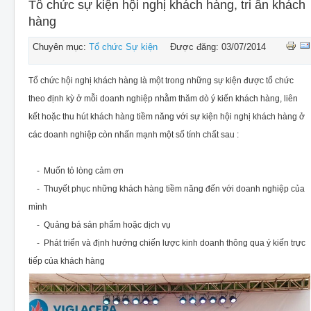
CHO THUÊ THIẾT BỊ SỰ KIỆN
Tổ chức sự kiện hội nghị khách hàng, tri ân khách
hàng
THIẾT KẾ
Chuyên mục:
Tổ chức Sự kiện
Được đăng: 03/07/2014
THI CÔNG - LẮP ĐẶT THIẾT BỊ
Tổ chức hội nghị khách hàng là một trong những sự kiện được tổ chức
theo định kỳ ở mỗi doanh nghiệp nhằm thăm dò ý kiến khách hàng, liên
kết hoặc thu hút khách hàng tiềm năng với sự kiện hội nghị khách hàng ở
các doanh nghiệp còn nhấn mạnh một số tính chất sau :
- Muốn tỏ lòng cảm ơn
- Thuyết phục những khách hàng tiềm năng đến với doanh nghiệp của
mình
- Quảng bá sản phẩm hoặc dịch vụ
- Phát triển và định hướng chiến lược kinh doanh thông qua ý kiến trực
tiếp của khách hàng