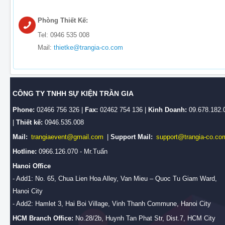
Phòng Thiết Kế:
Tel: 0946 535 008
Mail:
thietke@trangia-co.com
CÔNG TY TNHH SỰ KIỆN TRẦN GIA
Phone:
02466 756 326 |
Fax:
02462 754 136 |
Kinh Doanh:
09.678.182.
|
Thiết kế:
0946.535.008
Mail:
trangiaevent@gmail.com
|
Support Mail:
support@trangia-co.co
Hotline:
0966.126.070 - Mr.Tuấn
Hanoi Office
- Add1: No. 65, Chua Lien Hoa Alley, Van Mieu – Quoc Tu Giam Ward,
Hanoi City
- Add2: Hamlet 3, Hai Boi Village, Vinh Thanh Commune, Hanoi City
HCM Branch Office:
No.28/2b, Huynh Tan Phat Str, Dist.7, HCM City