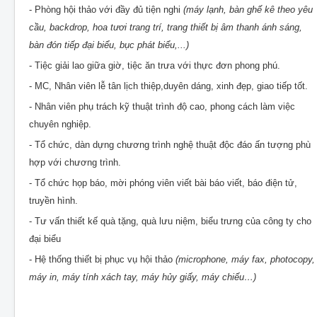
- Phòng hội thảo với đầy đủ tiện nghi
(máy lạnh, bàn ghế kê theo yêu
cầu, backdrop, hoa tươi trang trí, trang thiết bị âm thanh ánh sáng,
bàn đón tiếp đại biểu, bục phát biểu,...)
- Tiệc giải lao giữa giờ, tiệc ăn trưa với thực đơn phong phú.
- MC, Nhân viên lễ tân lịch thiệp,duyên dáng, xinh đẹp, giao tiếp tốt.
- Nhân viên phụ trách kỹ thuật trình độ cao, phong cách làm việc
chuyên nghiệp.
- Tổ chức, dàn dựng chương trình nghệ thuật độc đáo ấn tượng phù
hợp với chương trình.
- Tổ chức họp báo, mời phóng viên viết bài báo viết, báo điện tử,
truyền hình.
- Tư vấn thiết kế quà tặng, quà lưu niệm, biểu trưng của công ty cho
đại biểu
- Hệ thống thiết bị phục vụ hội thảo
(microphone, máy fax, photocopy,
máy in, máy tính xách tay, máy hủy giấy, máy chiếu…)