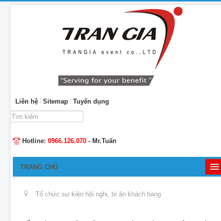
Liên hệ
Sitemap
Tuyển dụng
Tìm
kiếm...
Hotline:
0966.126.070
- Mr.Tuấn
TRANG CHỦ
GIỚI THIỆU
Tổ chức sự kiện hội nghị, tri ân khách hàng
TỔ CHỨC SỰ KIỆN