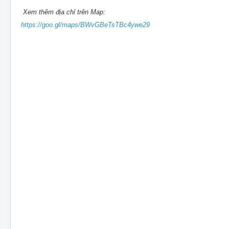
Xem thêm địa chỉ trên Map:
https://goo.gl/maps/BWvGBeTsTBc4ywe29