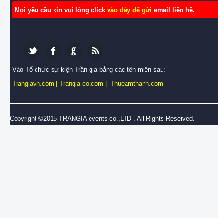
Mọi yêu cầu xin vui lòng click
vào đây để gửi
email liên hệ.
Vào Tổ chức sự kiện Trần gia bằng các tên miền sau:
Trangiavn.com
|
Trangia-co.com
|
Thueamthanh.com
Copyright ©2015 TRANGIA events co.,LTD . All Rights Reserved.