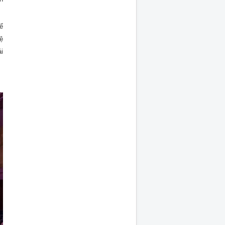
ể
ệ
i