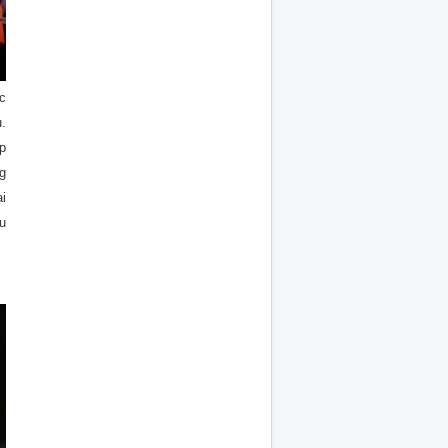
c
.
p
g
i
u