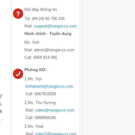
Hỏi đáp thông tin
Tel: (84-24) 66 756 326
Mail:
support@trangia-co.com
Hành chính - Tuyển dụng
Ms. Ánh
Mail: admin@trangia-co.com
Call: 0968 814 066
Phòng KD:
1.Ms. Sợi
kinhdoanh@trangia-co.com
Call: 0967818209
ự
2.Ms. Thu Hương
,
Mail:
sales@trangia-co.com
i
Call: 0989958190
.
3.Ms. Hoài
Mail:
sales3@trangia-co.com