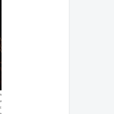
n
u
c
n