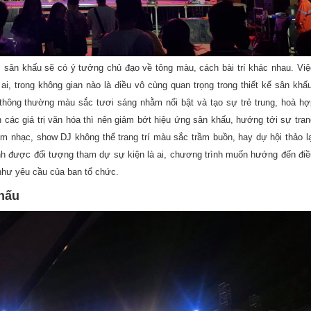
ì sân khấu sẽ có ý tưởng chủ đạo về tông màu, cách bài trí khác nhau. Việ
i, trong không gian nào là điều vô cùng quan trọng trong thiết kế sân khấu
 thông thường màu sắc tươi sáng nhằm nổi bật và tạo sự trẻ trung, hoà hợ
n các giá trị văn hóa thì nên giảm bớt hiệu ứng sân khấu, hướng tới sự tran
m nhạc, show DJ không thể trang trí màu sắc trầm buồn, hay dự hội thảo lạ
định được đối tượng tham dự sự kiện là ai, chương trình muốn hướng đến điề
như yêu cầu của ban tổ chức.
hấu