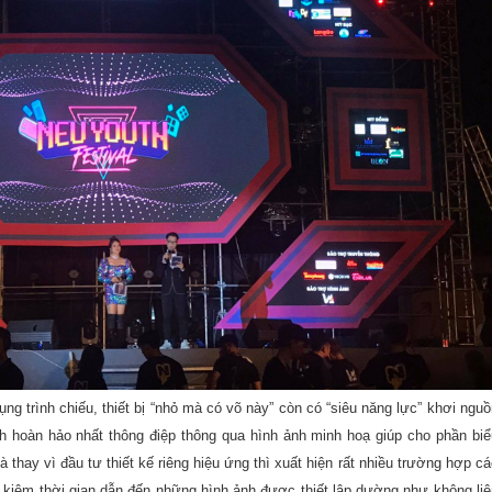
ng trình chiếu, thiết bị “nhỏ mà có võ này” còn có “siêu năng lực” khơi nguồ
h hoàn hảo nhất thông điệp thông qua hình ảnh minh hoạ giúp cho phần biể
là
thay vì đầu tư thiết kế riêng hiệu ứng thì xuất hiện rất nhiều trường hợp cá
t kiệm thời gian dẫn đến
những hình ảnh được thiết lập dường như không liê