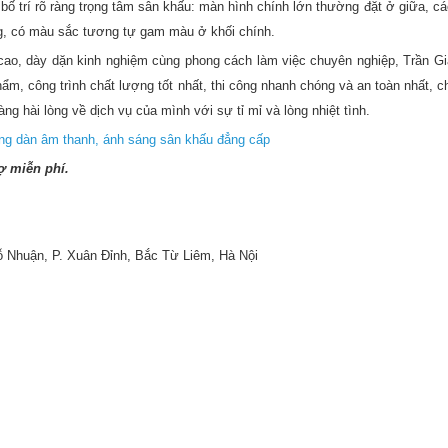
ố trí rõ ràng trọng tâm sân khấu: màn hình chính lớn thường đặt ở giữa, cá
ung, có màu sắc tương tự gam màu ở khối chính.
cao, dày dặn kinh nghiệm cùng phong cách làm việc chuyên nghiệp, Trần Gi
, công trình chất lượng tốt nhất, thi công nhanh chóng và an toàn nhất, ch
ng hài lòng về dịch vụ của mình với sự tỉ mỉ và lòng nhiệt tình.
trong dàn âm thanh, ánh sáng sân khấu đẳng cấp
ợ miễn phí.
Đỗ Nhuận, P. Xuân Đỉnh, Bắc Từ Liêm, Hà Nội