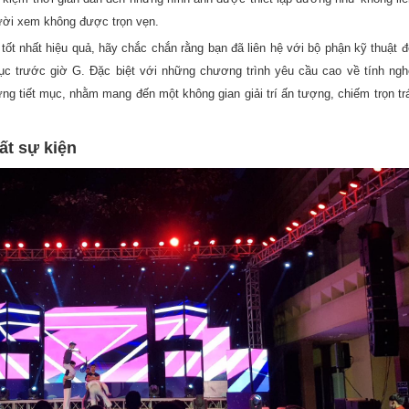
ười xem không được trọn vẹn.
ốt nhất hiệu quả, hãy chắc chắn rằng bạn đã liên hệ với bộ phận kỹ thuật đ
mục trước giờ G. Đặc biệt với những chương trình yêu cầu cao về tính ngh
ừng tiết mục, nhằm mang đến một không gian giải trí ấn tượng, chiếm trọn trá
ất sự kiện