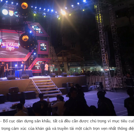
n - Bố cục dàn dựng sân khấu, tất cả đều cần được chú trọng vì mục tiêu cuố
ôn trọng cảm xúc của khán giả và truyền tải một cách trọn vẹn nhất thông điệ