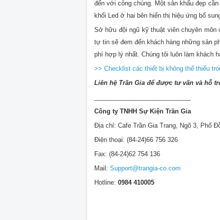
đến với công chúng. Một sân khấu đẹp cần b
khối Led ở hai bên hiển thị hiệu ứng bổ s
Sở hữu đội ngũ kỹ thuật viên chuyên môn 
tự tin
sẽ đem đến khách hàng những sản phẩm
phí hợp lý nhất. Chúng tôi
luôn làm khách hà
>> Checklist các thiết bị không thể thiếu 
Liên hệ Trần Gia để được tư vấn và hỗ tr
____________________________
Công ty TNHH Sự Kiện Trần Gia
Địa chỉ: Cafe Trần Gia Trang, Ngõ 3, Phố 
Điện thoại: (84-24)66 756 326
Fax: (84-24)62 754 136
Mail:
Support@trangia-co.com
Hotline:
0984 410005