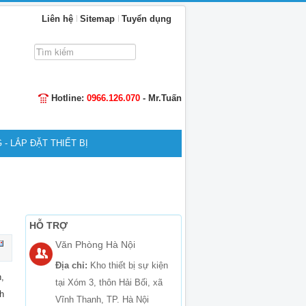
Liên hệ
Sitemap
Tuyển dụng
Tìm
kiếm...
Hotline:
0966.126.070
- Mr.Tuấn
 - LẮP ĐẶT THIẾT BỊ
HỖ TRỢ
Văn Phòng Hà Nội
Địa chỉ:
Kho thiết bị sự kiện
,
tại Xóm 3, thôn Hải Bối, xã
h
Vĩnh Thanh, TP. Hà Nội