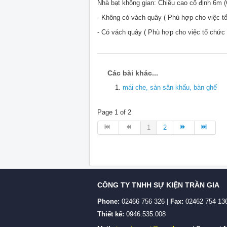
Nhà bạt không gian: Chiều cao cố định 6m (
- Không có vách quây ( Phù hợp cho việc t
- Có vách quây ( Phù hợp cho việc tổ chức
Các bài khác...
mái che, sàn sân khấu, bàn ghế
Page 1 of 2
1
2
CÔNG TY TNHH SỰ KIỆN TRẦN GIA
Phone:
02466 756 326 |
Fax:
02462 754 13
Thiết kế:
0946.535.008