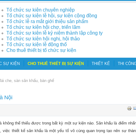
Tổ chức sự kiện chuyên nghiệp
Tổ chức sự kiện lễ hội, sự kiện cộng đồng
Tổ chức lễ ra mắt giới thiệu sản phẩm
Tổ chức sự kiện hội chợ, triển lãm
Tổ chức sự kiện lễ kỷ niệm thành lập công ty
Tổ chức sự kiện hội nghị, hội thảo
Tổ chức sự kiện lễ động thổ
Cho thuê thiết bị tổ chức sự kiện
C SỰ KIỆN
CHO THUÊ THIẾT BỊ SỰ KIỆN
THIẾT KẾ
THI CÔNG
ái che, sàn sân khấu, bàn ghế
à Nội
à không thể thiếu được trong bất kỳ một sự kiện nào. Sân khấu là điểm nhấn
ế, việc thiết kế sân khấu là một yếu tố vô cùng quan trọng tạo nên sự thàn