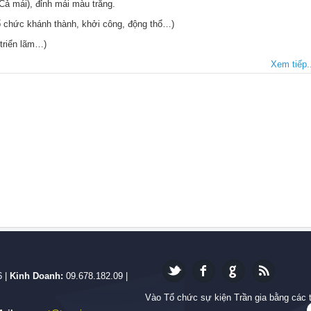
Cả mái), đỉnh mái màu trắng.
ổ chức khánh thành, khởi công, động thổ…)
 triển lãm…)
Xem tiếp..
6 |
Kinh Doanh:
09.678.182.09 |
Vào Tổ chức sự kiện Trần gia bằng các 