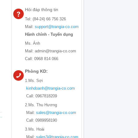
Hỏi đáp thông tin
Tel: (84-24) 66 756 326
Mail:
support@trangia-co.com
Hành chính - Tuyển dụng
Ms. Ánh
Mail: admin@trangia-co.com
Call: 0968 814 066
Phòng KD:
1.Ms. Sợi
kinhdoanh@trangia-co.com
Call: 0967818209
2.Ms. Thu Hương
Mail:
sales@trangia-co.com
.
Call: 0989958190
3.Ms. Hoài
Mail:
sales3@trangia-co.com