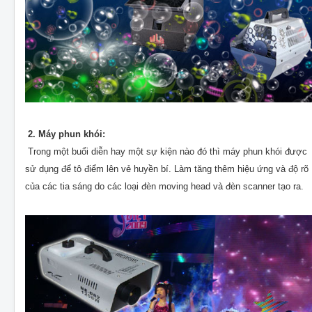
2. Máy phun khói:
Trong một buổi diễn hay một sự kiện nào đó thì máy phun khói được
sử dụng để tô điểm lên vẻ huyền bí. Làm tăng thêm hiệu ứng và độ rõ
của các tia sáng do các loại đèn moving head và đèn scanner tạo ra.