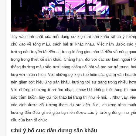
Tùy vào tính chất của mỗi dạng sự kiện thì sân khấu sẽ có ý tưởn
chủ đạo về tông màu, cách bài trí khác nhau. Việc nắm được các 
tưởng cần truyền tải đến ai, trong không gian nào là điều vô cùng qua
trọng trong thiết kế sân khấu. Chẳng hạn, đối với các sự kiện ngoài trờ
thông thường màu sắc tươi sáng nhằm nổi bật và tạo sự trẻ trung, ho
hợp với thiên nhiên. Với những sự kiện thể hiện các giá trị văn hóa th
nên giảm bớt hiệu ứng sân khấu, hướng tới sự trang trọng nhiều hơn
Với những chương trình âm nhạc, show DJ không thể trang trí mà
sắc trầm buồn, hay dự hội thảo lại trang trí như lễ hội,… Như vậy, việ
xác định được đối tượng tham dự sự kiện là ai, chương trình muố
hướng đến điều gì sẽ giúp bạn lên được các ý tưởng đúng như yê
cầu của ban tổ chức.
Chú ý bố cục dàn dựng sân khấu