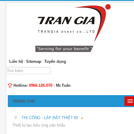
Liên hệ
Sitemap
Tuyển dụng
Tìm
kiếm...
Hotline:
0966.126.070
- Mr.Tuấn
TRANG CHỦ
GIỚI THIỆU
THI CÔNG - LẮP ĐẶT THIẾT BỊ
TỔ CHỨC SỰ KIỆN
Thiết bị tạo hiệu ứng sân khấu