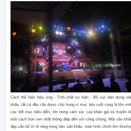
C
ách thể hiện hiệu ứng - Tính chất sự kiện - Bố cục dàn dựng sâ
khấu, tất cả đều cần được chú trọng vì mục tiêu cuối cùng là tôn vin
các tiết mục biểu diễn, tôn trọng cảm xúc của khán giả và truyền tả
một cách trọn vẹn nhất thông điệp đến với công chúng. Một sân khấ
đẹp cần bố trí rõ ràng trọng tâm sân khấu: màn hình chính lớn thườn