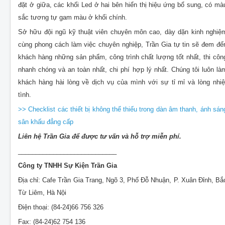
đặt ở giữa, các khối Led ở hai bên hiển thị hiệu ứng bổ sung, có mà
sắc tương tự gam màu ở khối chính.
Sở hữu đội ngũ kỹ thuật viên chuyên môn cao, dày dặn kinh nghiệ
cùng phong cách làm việc chuyên nghiệp, Trần Gia tự tin
sẽ đem đế
khách hàng những sản phẩm, công trình chất lượng tốt nhất, thi côn
nhanh chóng và an toàn nhất, chi phí hợp lý nhất. Chúng tôi
luôn là
khách hàng hài lòng về dịch vụ của mình với sự tỉ mỉ và lòng nhiệ
tình.
>> Checklist các thiết bị không thể thiếu trong dàn âm thanh, ánh sán
sân khấu đẳng cấp
Liên hệ Trần Gia để được tư vấn và hỗ trợ miễn phí.
____________________________
Công ty TNHH Sự Kiện Trần Gia
Địa chỉ: Cafe Trần Gia Trang, Ngõ 3, Phố Đỗ Nhuận, P. Xuân Đỉnh, Bắ
Từ Liêm, Hà Nội
Điện thoại: (84-24)66 756 326
Fax: (84-24)62 754 136