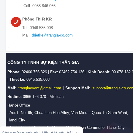
Call: 0988 846 066
Phòng Thiết Kế:
Tel: 0946 535 008
Mail:
thietke@trangia-co.com
CÔNG TY TNHH SỰ KIỆN TRẦN GIA
Phone:
02466 756 326 |
Fax:
02462 754 136 |
Kinh Doanh:
09.678.182.
|
Thiết kế:
0946.535.008
Mail:
trangiaevent@gmail.com
|
Support Mail:
support@trangia-co.co
Hotline:
0966.126.070 - Mr.Tuấn
Hanoi Office
- Add1: No. 65, Chua Lien Hoa Alley, Van Mieu – Quoc Tu Giam Ward,
Hanoi City
- Add2: Hamlet 3, Hai Boi Village, Vinh Thanh Commune, Hanoi City