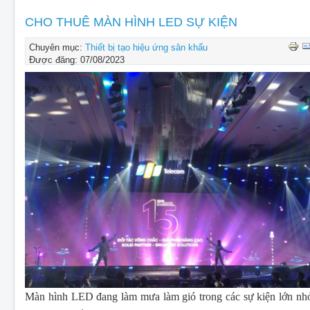
CHO THUÊ THIẾT BỊ SỰ KIỆN
CHO THUÊ MÀN HÌNH LED SỰ KIỆN
THIẾT KẾ
Chuyên mục:
Thiết bị tạo hiệu ứng sân khấu
THI CÔNG - LẮP ĐẶT THIẾT BỊ
Được đăng: 07/08/2023
Màn hình LED đang làm mưa làm gió trong các sự kiện lớn nh