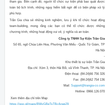
tham gia. Bên cạnh đó, người tổ chức sự kiện phải bao quát được
toàn bộ lịch trình, những nguy hiểm bất ngờ để có biện pháp xử lý
phù hợp.
Trần Gia chia sẻ những kinh nghiệm, lưu ý khi tổ chức hoạt động
team-building, mong rằng các bạn có thể tổ chức được những
chương trình, những hoạt động vui vẻ, ý nghĩa và an toàn.
Công ty TNHH Sự Kiện Trần Gia
Số 65, ngõ Chùa Liên Hoa, Phường Văn Miếu - Quốc Tử Giám, TP
Hà Nội
-
Kho thiết bị sự kiện Trần Gia
Địa chỉ: Xóm 3, thôn Hải Bối, xã Vĩnh Thanh, TP. Hà Nội
Điện thoại: (84-24)66 756 326
Fax: (84-24)62 754 136
Mail:
Support@trangia-co.com
Hotline: 0966.126.070
Xem thêm địa chỉ trên Map:
https://goo.gl/maps/BWvGBeTsTBc4ywe29