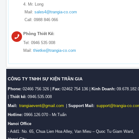
4. Mr. Long
Mail:
sales4@trangia-co.com
Call: 0988 846 066
Phòng Thiết Kế:
Tel: 0946 535 008
Mail:
thietke@trangia-co.com
CÔNG TY TNHH SỰ KIỆN TRẦN GIA
Phone:
02466 756 326 |
Fax:
02462 754 136 |
Kinh Doanh:
09.678.182.
|
Thiết kế:
0946.535.008
Mail:
trangiaevent@gmail.com
|
Support Mail:
support@trangia-co.co
Hotline:
0966.126.070 - Mr.Tuấn
Hanoi Office
- Add1: No. 65, Chua Lien Hoa Alley, Van Mieu – Quoc Tu Giam Ward,