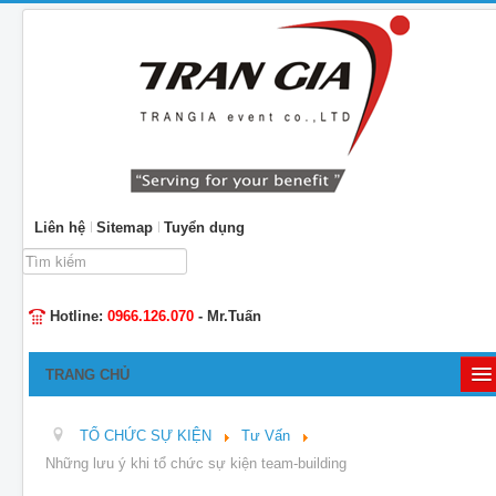
Liên hệ
Sitemap
Tuyển dụng
Tìm
kiếm...
Hotline:
0966.126.070
- Mr.Tuấn
TRANG CHỦ
GIỚI THIỆU
TỔ CHỨC SỰ KIỆN
Tư Vấn
TỔ CHỨC SỰ KIỆN
Những lưu ý khi tổ chức sự kiện team-building