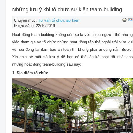
CHO THUÊ THIẾT BỊ SỰ KIỆN
Những lưu ý khi tổ chức sự kiện team-building
THIẾT KẾ
Chuyên mục:
Tư vấn tổ chức sự kiện
THI CÔNG - LẮP ĐẶT THIẾT BỊ
Được đăng: 22/10/2019
Hoạt động team-building không còn xa lạ với nhiều người, thế nhưng
việc tham gia và tổ chức những hoạt động tập thể ngoài trời vừa vui
vẻ, sôi động lại đảm bảo an toàn thì không phải ai cũng nắm được.
Xin chia sẻ một số lưu ý để bạn có thể lên kế hoạt tốt nhất cho
những hoạt động team-building sau này:
1. Địa điểm tổ chức