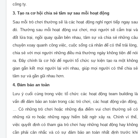
công ty.
3. Tạo ra cơ hội chia sẻ tâm sự sau mỗi hoạt động
Sau mỗi trò chơi thường sẽ là các hoạt động nghỉ ngơi tiếp ngay sau
đó. Thường sau mỗi hoạt động vui chơi, mọi người sẽ cắm trại và
đốt lửa trại, ngồi quay quần bên nhau, tâm sự và chia sẻ những câu
chuyện xoay quanh công việc, cuộc sống cá nhân để có thể trải lòng,
chia sẻ với mọi người những điều mà thường ngày không tiện để nói
ra. Đây chính là cơ hội để người tổ chức sự kiện tạo ra một không
gian gắn kết mọi người lại với nhau, giúp mọi người có thể chia sẻ
tâm sự và gần gũi nhau hơn.
4. Đảm bảo an toàn
Lưu ý cuối cùng trong việc tổ chức các hoạt động team building là
vấn đề đảm bảo an toàn trong các trò chơi, các hoạt động vận động,
… Có những trò chơi hoặc những địa điểm vui chơi thường sẽ có
những rủi ro hoặc những nguy hiểm bất ngờ xảy ra. Chính vì thế,
việc quyết định có tham gia trò chơi hay những hoạt động hay không
cần phải cân nhắc và có sự đảm bảo an toàn nhất định trước khi