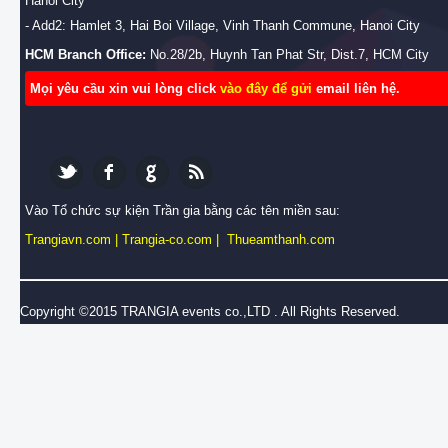
Hanoi City
- Add2: Hamlet 3, Hai Boi Village, Vinh Thanh Commune, Hanoi City
HCM Branch Office:
No.28/2b, Huynh Tan Phat Str, Dist.7, HCM City
Mọi yêu cầu xin vui lòng click
vào đây để gửi
email liên hệ.
Vào Tổ chức sự kiện Trần gia bằng các tên miền sau:
Trangiavn.com
|
Trangia-co.com
|
Thueamthanh.com
Copyright ©2015 TRANGIA events co.,LTD . All Rights Reserved.