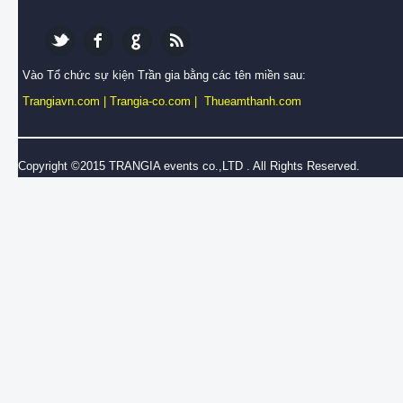
Vào Tổ chức sự kiện Trần gia bằng các tên miền sau:
Trangiavn.com
|
Trangia-co.com
|
Thueamthanh.com
Copyright ©2015 TRANGIA events co.,LTD . All Rights Reserved.