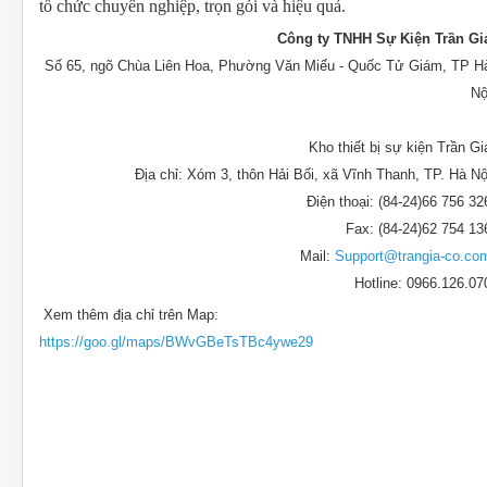
tổ chức chuyên nghiệp, trọn gói và hiệu quả.
Công ty TNHH Sự Kiện Trần Gi
Số 65, ngõ Chùa Liên Hoa, Phường Văn Miếu - Quốc Tử Giám, TP H
Nộ
Kho thiết bị sự kiện Trần Gi
Địa chỉ: Xóm 3, thôn Hải Bối, xã Vĩnh Thanh, TP. Hà Nộ
Điện thoại: (84-24)66 756 32
Fax: (84-24)62 754 13
Mail:
Support@trangia-co.co
Hotline: 0966.126.07
Xem thêm địa chỉ trên Map:
https://goo.gl/maps/BWvGBeTsTBc4ywe29