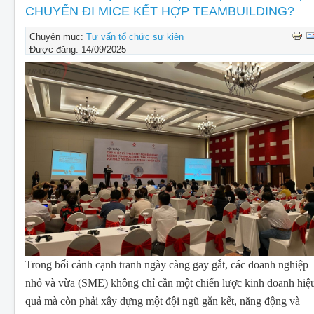
CHUYẾN ĐI MICE KẾT HỢP TEAMBUILDING?
Chuyên mục:
Tư vấn tổ chức sự kiện
Được đăng: 14/09/2025
Trong bối cảnh cạnh tranh ngày càng gay gắt, các doanh nghiệp
nhỏ và vừa (SME) không chỉ cần một chiến lược kinh doanh hiệ
quả mà còn phải xây dựng một đội ngũ gắn kết, năng động và