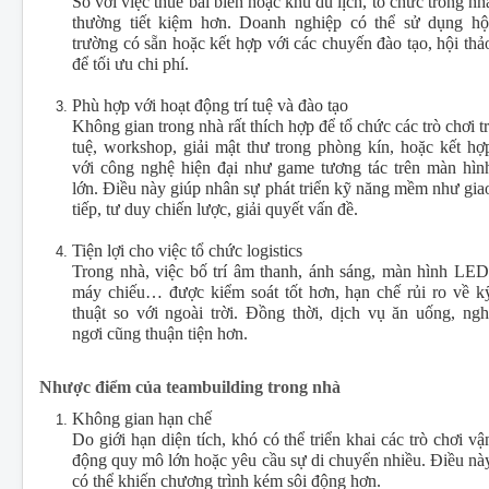
So với việc thuê bãi biển hoặc khu du lịch, tổ chức trong nh
thường tiết kiệm hơn. Doanh nghiệp có thể sử dụng hộ
trường có sẵn hoặc kết hợp với các chuyến đào tạo, hội thả
để tối ưu chi phí.
Phù hợp với hoạt động trí tuệ và đào tạo
Không gian trong nhà rất thích hợp để tổ chức các trò chơi tr
tuệ, workshop, giải mật thư trong phòng kín, hoặc kết hợ
với công nghệ hiện đại như game tương tác trên màn hìn
lớn. Điều này giúp nhân sự phát triển kỹ năng mềm như gia
tiếp, tư duy chiến lược, giải quyết vấn đề.
Tiện lợi cho việc tổ chức logistics
Trong nhà, việc bố trí âm thanh, ánh sáng, màn hình LED
máy chiếu… được kiểm soát tốt hơn, hạn chế rủi ro về k
thuật so với ngoài trời. Đồng thời, dịch vụ ăn uống, ngh
ngơi cũng thuận tiện hơn.
Nhược điểm của teambuilding trong nhà
Không gian hạn chế
Do giới hạn diện tích, khó có thể triển khai các trò chơi vậ
động quy mô lớn hoặc yêu cầu sự di chuyển nhiều. Điều nà
có thể khiến chương trình kém sôi động hơn.