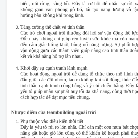
biển, núi rừng, sông hồ. Đây là cơ hội để nhân sự rời x
không gian văn phòng gò bó, tái tạo năng lượng và tậ
hưởng bầu không khí trong lành.
Tăng cường thể chất và tinh thần
Các trò chơi ngoài trời thường đòi hỏi sự vận động thể lực
Điều này không chỉ giúp rèn luyện sức khỏe mà còn man
đến cảm giác hứng khởi, bùng nổ năng lượng. Sự phối hợ
vận động giữa các thành viên giúp nâng cao tinh thần đoà
kết và khả năng hỗ trợ lẫn nhau.
Khơi dậy sự cạnh tranh lành mạnh
Các hoạt động ngoài trời dễ dàng tổ chức theo mô hình th
đấu giữa các đội nhóm, tạo ra không khí sôi động, thúc đẩ
tinh thần cạnh tranh công bằng và ý chí chiến thắng. Đây l
yếu tố giúp nhân sự phát huy tối đa khả năng, đồng thời họ
cách hợp tác để đạt mục tiêu chung.
Nhược điểm của teambuilding ngoài trời
Phụ thuộc vào điều kiện thời tiết
Đây là yếu tố rủi ro lớn nhất. Chỉ cần một cơn mưa bất chợt
nắng gắt hoặc gió lớn cũng có thể khiến kế hoạch phải tha