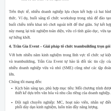
Trên thực tế, nhiều doanh nghiệp lựa chọn kết hợp cả hai hìn
thức. Ví dụ, buổi sáng tổ chức workshop trong nhà để đào tạo
buổi chiều triển khai trò chơi ngoài trời để thư giãn. Sự kết hợ
này mang lại trải nghiệm toàn diện, vừa có tính giáo dục, vừa tạ
sự hứng khởi.
4. Trần Gia Event – Giải pháp tổ chức teambuilding trọn gói
Với hơn nhiều năm kinh nghiệm trong lĩnh vực tổ chức sự kiệ
và teambuilding, Trần Gia Event tự hào là đối tác tin cậy củ
nhiều doanh nghiệp vừa và nhỏ (SME) cũng như các tập đoà
lớn.
Chúng tôi mang đến:
Kịch bản sáng tạo, phù hợp mục tiêu: Mỗi chương trình đượ
thiết kế dựa trên văn hóa và nhu cầu riêng của doanh nghiệp.
Đội ngũ chuyên nghiệp: MC, hoạt náo viên, nhân sự điề
phối dày dạn kinh nghiệm, luôn tràn đầy năng lượng.