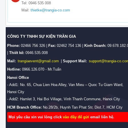
Tel: 0946 535 008
Mail:
thietke@trangia-co.com
CÔNG TY TNHH SỰ KIỆN TRẦN GIA
Phone:
02466 756 326 |
Fax:
02462 754 136 |
Kinh Doanh:
09.678.182.
|
Thiết kế:
0946.535.008
Mail:
trangiaevent@gmail.com
|
Support Mail:
support@trangia-co.co
Hotline:
0966.126.070 - Mr.Tuấn
Hanoi Office
- Add1: No. 65, Chua Lien Hoa Alley, Van Mieu – Quoc Tu Giam Ward,
Hanoi City
- Add2: Hamlet 3, Hai Boi Village, Vinh Thanh Commune, Hanoi City
HCM Branch Office:
No.28/2b, Huynh Tan Phat Str, Dist.7, HCM City
Mọi yêu cầu xin vui lòng click
vào đây để gửi
email liên hệ.