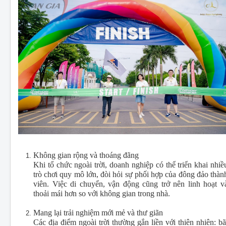
Không gian rộng và thoáng đãng
Khi tổ chức ngoài trời, doanh nghiệp có thể triển khai nhiề
trò chơi quy mô lớn, đòi hỏi sự phối hợp của đông đảo thàn
viên. Việc di chuyển, vận động cũng trở nên linh hoạt v
thoải mái hơn so với không gian trong nhà.
Mang lại trải nghiệm mới mẻ và thư giãn
Các địa điểm ngoài trời thường gắn liền với thiên nhiên: bã