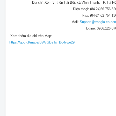
Địa chỉ: Xóm 3, thôn Hải Bối, xã Vĩnh Thanh, TP. Hà Nộ
Điện thoại: (84-24)66 756 32
Fax: (84-24)62 754 13
Mail:
Support@trangia-co.co
Hotline: 0966.126.07
Xem thêm địa chỉ trên Map:
https://goo.gl/maps/BWvGBeTsTBc4ywe29