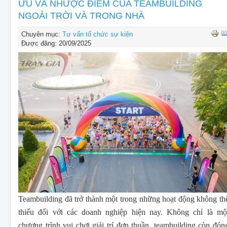
CHO THUÊ THIẾT BỊ SỰ KIỆN
ƯU VÀ NHƯỢC ĐIỂM CỦA TEAMBUILDING
NGOÀI TRỜI VÀ TRONG NHÀ
THIẾT KẾ
Chuyên mục:
Tư vấn tổ chức sự kiện
THI CÔNG - LẮP ĐẶT THIẾT BỊ
Được đăng: 20/09/2025
Teambuilding đã trở thành một trong những hoạt động không th
thiếu đối với các doanh nghiệp hiện nay. Không chỉ là mộ
chương trình vui chơi giải trí đơn thuần, teambuilding còn đón