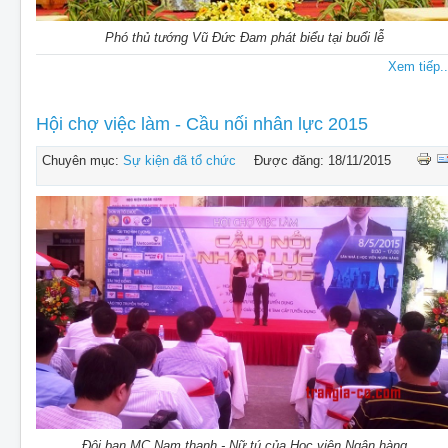
Phó thủ tướng Vũ Đức Đam phát biểu tại buổi lễ
Xem tiếp..
Hội chợ việc làm - Cầu nối nhân lực 2015
Chuyên mục:
Sự kiện đã tổ chức
Được đăng: 18/11/2015
Đôi bạn MC Nam thanh - Nữ tú của Học viện Ngân hàng