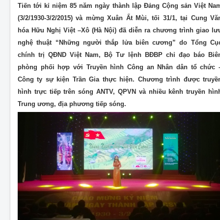
Tiến tới kỉ niệm 85 năm ngày thành lập Đảng Cộng sản Việt Na
(3/2/1930-3/2/2015) và mừng Xuân Ất Mùi, tối 31/1, tại Cung Vă
hóa Hữu Nghị Việt –Xô (Hà Nội) đã diễn ra chương trình giao lư
nghệ thuật “Những người thắp lửa biên cương” do Tổng Cụ
chính trị QĐND Việt Nam, Bộ Tư lệnh BĐBP chỉ đạo báo Biê
phòng phối hợp với Truyền hình Công an Nhân dân tổ chức 
Công ty sự kiện Trần Gia thực hiện. Chương trình được truyề
hình trực tiếp trên sóng ANTV, QPVN và nhiều kênh truyền hìn
Trung ương, địa phương tiếp sóng.