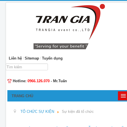
Liên hệ
Sitemap
Tuyển dụng
Tìm
kiếm...
Hotline:
0966.126.070
- Mr.Tuấn
TRANG CHỦ
GIỚI THIỆU
TỔ CHỨC SỰ KIỆN
Sự kiện đã tổ chức
TỔ CHỨC SỰ KIỆN