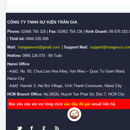
CÔNG TY TNHH SỰ KIỆN TRẦN GIA
Phone:
02466 756 326 |
Fax:
02462 754 136 |
Kinh Doanh:
09.678.182.
|
Thiết kế:
0946.535.008
Mail:
trangiaevent@gmail.com
|
Support Mail:
support@trangia-co.co
Hotline:
0966.126.070 - Mr.Tuấn
Hanoi Office
- Add1: No. 65, Chua Lien Hoa Alley, Van Mieu – Quoc Tu Giam Ward,
Hanoi City
- Add2: Hamlet 3, Hai Boi Village, Vinh Thanh Commune, Hanoi City
HCM Branch Office:
No.28/2b, Huynh Tan Phat Str, Dist.7, HCM City
Mọi yêu cầu xin vui lòng click
vào đây để gửi
email liên hệ.