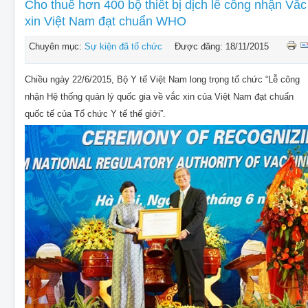
CHO THUÊ THIẾT BỊ SỰ KIỆN
Cho thuê hơn 400 bộ thiết bị dịch lễ công nhận Vắc
xin Việt Nam đạt chuẩn WHO
THIẾT KẾ
Chuyên mục:
Sự kiện đã tổ chức
Được đăng: 18/11/2015
THI CÔNG - LẮP ĐẶT THIẾT BỊ
Chiều ngày 22/6/2015, Bộ Y tế Việt Nam long trọng tổ chức “Lễ công
nhận Hệ thống quản lý quốc gia về vắc xin của Việt Nam đạt chuẩn
quốc tế của Tổ chức Y tế thế giới”.