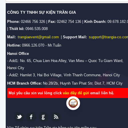
CÔNG TY TNHH SỰ KIỆN TRẦN GIA
Phone:
02466 756 326 |
Fax:
02462 754 136 |
Kinh Doanh:
09.678.182.
|
Thiết kế:
0946.535.008
Mail:
trangiaevent@gmail.com
|
Support Mail:
support@trangia-co.co
Hotline:
0966.126.070 - Mr.Tuấn
Hanoi Office
- Add1: No. 65, Chua Lien Hoa Alley, Van Mieu – Quoc Tu Giam Ward,
Hanoi City
- Add2: Hamlet 3, Hai Boi Village, Vinh Thanh Commune, Hanoi City
HCM Branch Office:
No.28/2b, Huynh Tan Phat Str, Dist.7, HCM City
Mọi yêu cầu xin vui lòng click
vào đây để gửi
email liên hệ.
Vào Tổ chức sự kiện Trần gia bằng các tên miền sau: