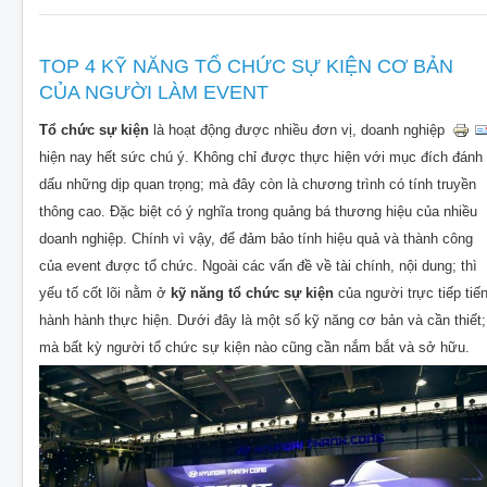
TOP 4 KỸ NĂNG TỔ CHỨC SỰ KIỆN CƠ BẢN
CỦA NGƯỜI LÀM EVENT
Tổ chức sự kiện
là hoạt động được nhiều đơn vị, doanh nghiệp
hiện nay hết sức chú ý. Không chỉ được thực hiện với mục đích đánh
dấu những dịp quan trọng; mà đây còn là chương trình có tính truyền
thông cao. Đặc biệt có ý nghĩa trong quảng bá thương hiệu của nhiều
doanh nghiệp. Chính vì vậy, để đảm bảo tính hiệu quả và thành công
của event được tổ chức. Ngoài các vấn đề về tài chính, nội dung; thì
yếu tố cốt lõi nằm ở
kỹ năng tổ chức sự kiện
của người trực tiếp tiế
hành hành thực hiện. Dưới đây là một số kỹ năng cơ bản và cần thiết;
mà bất kỳ người tổ chức sự kiện nào cũng cần nắm bắt và sở hữu.