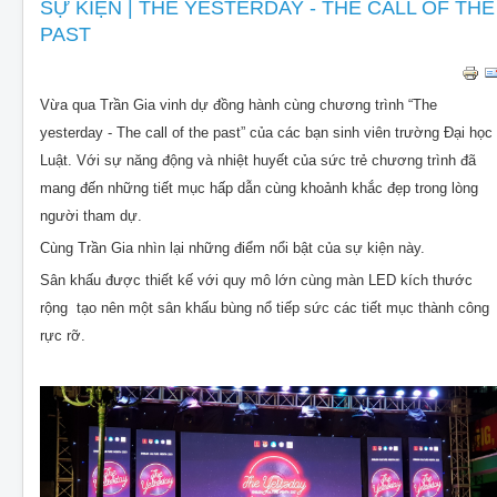
CHO THUÊ THIẾT BỊ SỰ KIỆN
SỰ KIỆN | THE YESTERDAY - THE CALL OF THE
PAST
THIẾT KẾ
THI CÔNG - LẮP ĐẶT THIẾT BỊ
Vừa qua Trần Gia vinh dự đồng hành cùng chương trình “The
yesterday - The call of the past” của các bạn sinh viên trường Đại học
Luật. Với sự năng động và nhiệt huyết của sức trẻ chương trình đã
mang đến những tiết mục hấp dẫn cùng khoảnh khắc đẹp trong lòng
người tham dự.
Cùng Trần Gia nhìn lại những điểm nổi bật của sự kiện này.
Sân khấu được thiết kế với quy mô lớn cùng màn LED kích thước
rộng tạo nên một sân khấu bùng nổ tiếp sức các tiết mục thành công
rực rỡ.