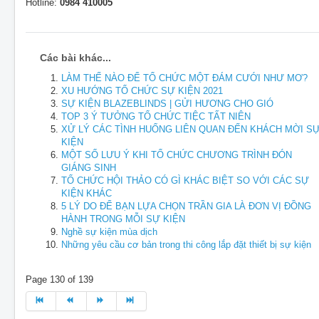
Hotline:
0984 410005
Các bài khác...
LÀM THẾ NÀO ĐỂ TỔ CHỨC MỘT ĐÁM CƯỚI NHƯ MƠ?
XU HƯỚNG TỔ CHỨC SỰ KIỆN 2021
SỰ KIỆN BLAZEBLINDS | GỬI HƯƠNG CHO GIÓ
TOP 3 Ý TƯỞNG TỔ CHỨC TIỆC TẤT NIÊN
XỬ LÝ CÁC TÌNH HUỐNG LIÊN QUAN ĐẾN KHÁCH MỜI S
KIỆN
MỘT SỐ LƯU Ý KHI TỔ CHỨC CHƯƠNG TRÌNH ĐÓN
GIÁNG SINH
TỔ CHỨC HỘI THẢO CÓ GÌ KHÁC BIỆT SO VỚI CÁC SỰ
KIỆN KHÁC
5 LÝ DO ĐỂ BẠN LỰA CHỌN TRẦN GIA LÀ ĐƠN VỊ ĐỒNG
HÀNH TRONG MỖI SỰ KIỆN
Nghề sự kiện mùa dịch
Những yêu cầu cơ bản trong thi công lắp đặt thiết bị sự kiện
Page 130 of 139