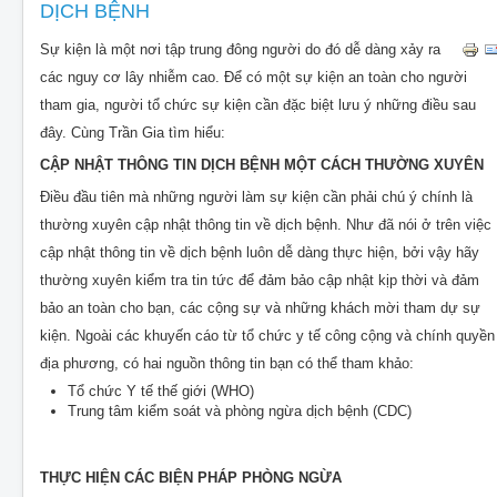
DỊCH BỆNH
Sự kiện là một nơi tập trung đông người do đó dễ dàng xảy ra
các nguy cơ lây nhiễm cao. Để có một sự kiện an toàn cho người
tham gia, người tổ chức sự kiện cần đặc biệt lưu ý những điều sau
đây. Cùng Trần Gia tìm hiểu:
CẬP NHẬT THÔNG TIN DỊCH BỆNH MỘT CÁCH THƯỜNG XUYÊN
Điều đầu tiên mà những người làm sự kiện cần phải chú ý chính là
thường xuyên cập nhật thông tin về dịch bệnh. Như đã nói ở trên việc
cập nhật thông tin về dịch bệnh luôn dễ dàng thực hiện, bởi vậy hãy
thường xuyên kiểm tra tin tức để đảm bảo cập nhật kịp thời và đảm
bảo an toàn cho bạn, các cộng sự và những khách mời tham dự sự
kiện. Ngoài các khuyến cáo từ tổ chức y tế công cộng và chính quyền
địa phương, có hai nguồn thông tin bạn có thể tham khảo:
Tổ chức Y tế thế giới (WHO)
Trung tâm kiểm soát và phòng ngừa dịch bệnh (CDC)
THỰC HIỆN CÁC BIỆN PHÁP PHÒNG NGỪA