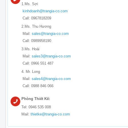
1.Ms. Sợi
kinhdoanh@trangia-co.com
Call: 0967818209
2.Ms. Thu Hương
Mail:
sales@trangia-co.com
Call: 0989958190
3.Ms. Hoài
Mail:
sales3@trangia-co.com
Call: 0966 551 487
4. Mr. Long
Mail:
sales4@trangia-co.com
Call: 0988 846 066
Phòng Thiết Kế:
Tel: 0946 535 008
Mail:
thietke@trangia-co.com