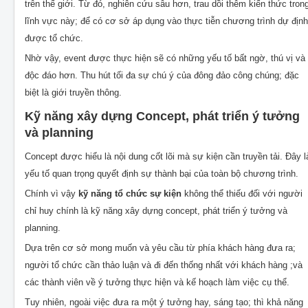
trên thế giới. Từ đó, nghiên cứu sâu hơn, trau dồi thêm kiến thức tron
lĩnh vực này; để có cơ sở áp dụng vào thực tiễn chương trình dự định
được tổ chức.
Nhờ vậy, event được thực hiện sẽ có những yếu tố bất ngờ, thú vị và
độc đáo hơn. Thu hút tối đa sự chú ý của đông đảo công chúng; đặc
biệt là giới truyền thông.
Kỹ năng xây dựng Concept, phát triển ý tưởng
và planning
Concept được hiểu là nội dung cốt lõi mà sự kiện cần truyền tải. Đây l
yếu tố quan trọng quyết định sự thành bại của toàn bộ chương trình.
Chính vì vậy
kỹ năng tổ chức sự kiện
không thể thiếu đối với người
chỉ huy chính là kỹ năng xây dựng concept, phát triển ý tưởng và
planning.
Dựa trên cơ sở mong muốn và yêu cầu từ phía khách hàng đưa ra;
người tổ chức cần thảo luận và đi đến thống nhất với khách hàng ;và
các thành viên về ý tưởng thực hiện và kế hoạch làm việc cụ thể.
Tuy nhiên, ngoài việc đưa ra một ý tưởng hay, sáng tạo; thì khả năng