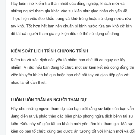
Hãy luôn nhớ kiểm tra thân nhiệt của đồng nghiệp, khách mời và
những người tham gia khác vào sự kiện như giao nhận chuyển đồ.
Thực hiện việc đeo khẩu trang và khử trùng hoặc sử dụng nước rửa
tay khô. Tốt hơn hết bạn nên chuẩn bị bình nước rửa tay khô cỡ lớn
để tất cả người tham gia sự kiện đều có thể sử dụng dễ dàng.
KIỂM SOÁT LỊCH TRÌNH CHƯƠNG TRÌNH
Kiểm tra và xác định các yếu tố nhằm hạn chế tối đa nguy cơ lây
nhiễm. Ví dụ: nếu bạn đang tổ chức một sự kiện kết nối cộng đồng thì
việc khuyến khích bỏ qua hoặc hạn chế bắt tay và giao tiếp gần với
nhau là rất cần thiết.
LUÔN LUÔN TRẤN AN NGƯỜI THAM DỰ
Hãy cho những người tham dự của bạn biết rằng sự kiện của bạn vẫn
đang diễn ra và phác thảo các biện pháp phòng ngừa dịch bệnh tại sự
kiện. Điều này sẽ giúp tất cả khách mời yên tâm khi tham gia. Mà sự
kiện do bạn tổ chức cũng tạo được ấn tượng tốt với khách mời và đối