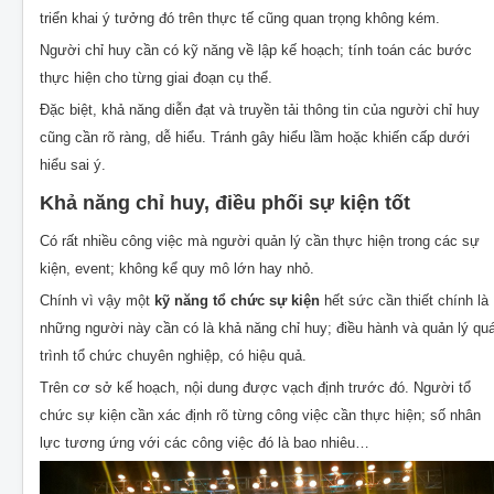
triển khai ý tưởng đó trên thực tế cũng quan trọng không kém.
Người chỉ huy cần có kỹ năng về lập kế hoạch; tính toán các bước
thực hiện cho từng giai đoạn cụ thể.
Đặc biệt, khả năng diễn đạt và truyền tải thông tin của người chỉ huy
cũng cần rõ ràng, dễ hiểu. Tránh gây hiểu lầm hoặc khiến cấp dưới
hiểu sai ý.
Khả năng chỉ huy, điều phối sự kiện tốt
Có rất nhiều công việc mà người quản lý cần thực hiện trong các sự
kiện, event; không kể quy mô lớn hay nhỏ.
Chính vì vậy một
kỹ năng tổ chức sự kiện
hết sức cần thiết chính là
những người này cần có là khả năng chỉ huy; điều hành và quản lý qu
trình tổ chức chuyên nghiệp, có hiệu quả.
Trên cơ sở kế hoạch, nội dung được vạch định trước đó. Người tổ
chức sự kiện cần xác định rõ từng công việc cần thực hiện; số nhân
lực tương ứng với các công việc đó là bao nhiêu…