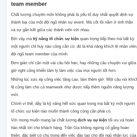
team member
Chất lượng chuyên môn không phải là yếu tố duy nhất quyết định sự
thành bại của một đội ngũ nhân sự event. Mà cốt lõi nằm ở tinh thần
và sự gắn kết giữa các thành viên với nhau.
Bởi vậy mà
kỹ năng tổ chức sự kiện
quan trọng tiếp theo mà bất kỳ
một người chỉ huy nào cũng cần có; đó là khả năng khích lệ nhân viên
đội ngũ team member của mình.
Đơn giản chỉ cần một vài câu hỏi han; hay những câu chuyện vui giữa
giờ nghỉ cũng khiến tâm lý làm việc của mọi người tốt hơn.
Những lúc sức ép công việc tăng cao, làm thêm giờ. Một câu nói khíc
lệ cũng làm cho cả teamwork như được tiếp thêm nguồn năng lượng
mới.
Chính vì thế, đây là kỹ năng hết sức quan trọng mà bất kỳ một người
tổ chức sự kiện nào muốn thành công cũng cần phải có.
Với mong muốn mang lại chất lượng
dịch vụ sự kiện
tối ưu và hoàn
hảo nhất tới cho khách hàng. Trần Gia không ngừng cố gắng hoàn
thiện; đặc biệt có chú trọng đến việc đào tạo cho đội ngũ nhân lực của