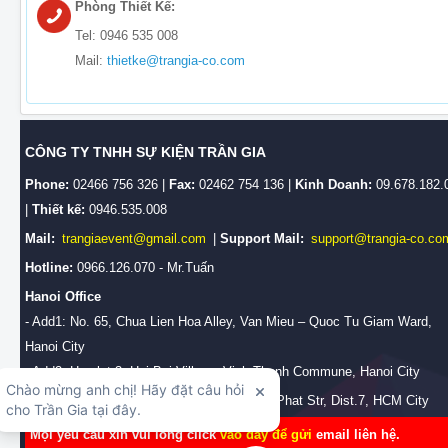
Phòng Thiết Kế:
Tel: 0946 535 008
Mail:
thietke@trangia-co.com
CÔNG TY TNHH SỰ KIỆN TRẦN GIA
Phone:
02466 756 326 |
Fax:
02462 754 136 |
Kinh Doanh:
09.678.182.
|
Thiết kế:
0946.535.008
Mail:
trangiaevent@gmail.com
|
Support Mail:
support@trangia-co.co
Hotline:
0966.126.070 - Mr.Tuấn
Hanoi Office
- Add1: No. 65, Chua Lien Hoa Alley, Van Mieu – Quoc Tu Giam Ward,
Hanoi City
- Add2: Hamlet 3, Hai Boi Village, Vinh Thanh Commune, Hanoi City
HCM Branch Office:
No.28/2b, Huynh Tan Phat Str, Dist.7, HCM City
Mọi yêu cầu xin vui lòng click
vào đây để gửi
email liên hệ.