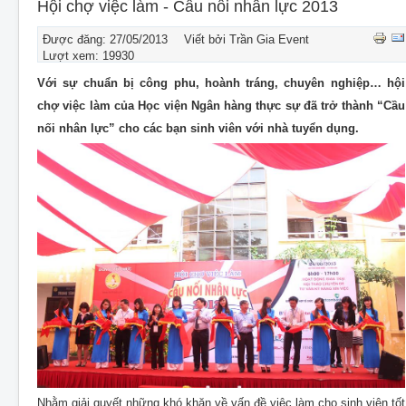
CHO THUÊ THIẾT BỊ SỰ KIỆN
Hội chợ việc làm - Cầu nối nhân lực 2013
THIẾT KẾ
Được đăng: 27/05/2013
Viết bởi Trần Gia Event
Lượt xem: 19930
THI CÔNG - LẮP ĐẶT THIẾT BỊ
Với sự chuẩn bị công phu, hoành tráng, chuyên nghiệp… hội
chợ việc làm của Học viện Ngân hàng thực sự đã trở thành “Cầu
nối nhân lực” cho các bạn sinh viên với nhà tuyển dụng.
Nhằm giải quyết những khó khăn về vấn đề việc làm cho sinh viên tốt