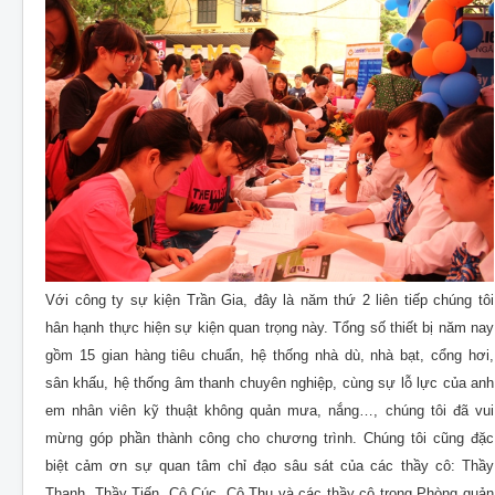
Với công ty sự kiện Trần Gia, đây là năm thứ 2 liên tiếp chúng tôi
hân hạnh thực hiện sự kiện quan trọng này. Tổng số thiết bị năm nay
gồm 15 gian hàng tiêu chuẩn, hệ thống nhà dù, nhà bạt, cổng hơi,
sân khấu, hệ thống âm thanh chuyên nghiệp, cùng sự lỗ lực của anh
em nhân viên kỹ thuật không quản mưa, nắng…, chúng tôi đã vui
mừng góp phần thành công cho chương trình. Chúng tôi cũng đặc
biệt cảm ơn sự quan tâm chỉ đạo sâu sát của các thầy cô: Thầy
Thanh, Thầy Tiến, Cô Cúc, Cô Thu và các thầy cô trong Phòng quản