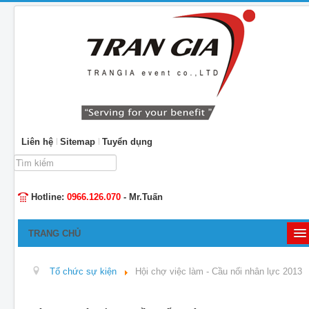
Liên hệ
Sitemap
Tuyển dụng
Tìm
kiếm...
Hotline:
0966.126.070
- Mr.Tuấn
TRANG CHỦ
GIỚI THIỆU
Tổ chức sự kiện
Hội chợ việc làm - Cầu nối nhân lực 2013
TỔ CHỨC SỰ KIỆN