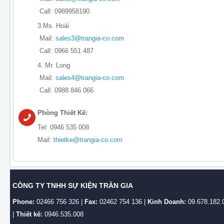
Call: 0989958190
3.Ms. Hoài
Mail:
sales3@trangia-co.com
Call: 0966 551 487
4. Mr. Long
Mail:
sales4@trangia-co.com
Call: 0988 846 066
Phòng Thiết Kế:
Tel: 0946 535 008
Mail:
thietke@trangia-co.com
CÔNG TY TNHH SỰ KIỆN TRẦN GIA
Phone:
02466 756 326 |
Fax:
02462 754 136 |
Kinh Doanh:
09.678.182.
|
Thiết kế:
0946.535.008