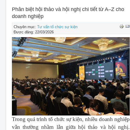
CHO THUÊ THIẾT BỊ SỰ KIỆN
Phân biệt hội thảo và hội nghị chi tiết từ A–Z cho
THIẾT KẾ
doanh nghiệp
THI CÔNG - LẮP ĐẶT THIẾT BỊ
Chuyên mục:
Tư vấn tổ chức sự kiện
Được đăng: 22/03/2026
Trong quá trình tổ chức sự kiện, nhiều doanh nghiệp
vẫn thường nhầm lẫn giữa hội thảo và hội nghị.