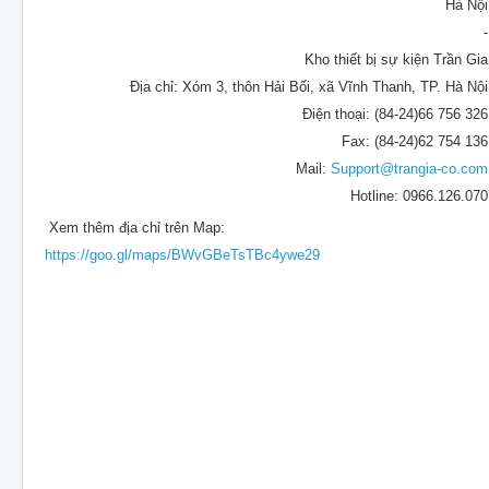
Hà Nội
-
Kho thiết bị sự kiện Trần Gia
Địa chỉ: Xóm 3, thôn Hải Bối, xã Vĩnh Thanh, TP. Hà Nội
Điện thoại: (84-24)66 756 326
Fax: (84-24)62 754 136
Mail:
Support@trangia-co.com
Hotline: 0966.126.070
Xem thêm địa chỉ trên Map:
https://goo.gl/maps/BWvGBeTsTBc4ywe29