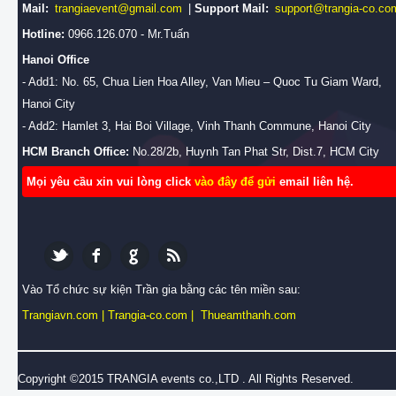
Mail:
trangiaevent@gmail.com
|
Support Mail:
support@trangia-co.co
Hotline:
0966.126.070 - Mr.Tuấn
Hanoi Office
- Add1: No. 65, Chua Lien Hoa Alley, Van Mieu – Quoc Tu Giam Ward,
Hanoi City
- Add2: Hamlet 3, Hai Boi Village, Vinh Thanh Commune, Hanoi City
HCM Branch Office:
No.28/2b, Huynh Tan Phat Str, Dist.7, HCM City
Mọi yêu cầu xin vui lòng click
vào đây để gửi
email liên hệ.
Vào Tổ chức sự kiện Trần gia bằng các tên miền sau:
Trangiavn.com
|
Trangia-co.com
|
Thueamthanh.com
Copyright ©2015 TRANGIA events co.,LTD . All Rights Reserved.