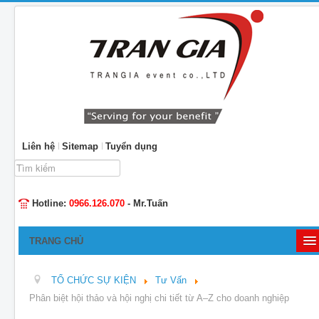
Liên hệ
Sitemap
Tuyển dụng
Tìm
kiếm...
Hotline:
0966.126.070
- Mr.Tuấn
TRANG CHỦ
GIỚI THIỆU
TỔ CHỨC SỰ KIỆN
Tư Vấn
TỔ CHỨC SỰ KIỆN
Phân biệt hội thảo và hội nghị chi tiết từ A–Z cho doanh nghiệp