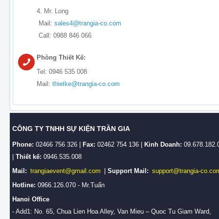
4. Mr. Long
Mail:
sales4@trangia-co.com
Call: 0988 846 066
Phòng Thiết Kế:
Tel: 0946 535 008
Mail:
thietke@trangia-co.com
CÔNG TY TNHH SỰ KIỆN TRẦN GIA
Phone:
02466 756 326 |
Fax:
02462 754 136 |
Kinh Doanh:
09.678.182.
|
Thiết kế:
0946.535.008
Mail:
trangiaevent@gmail.com
|
Support Mail:
support@trangia-co.co
Hotline:
0966.126.070 - Mr.Tuấn
Hanoi Office
- Add1: No. 65, Chua Lien Hoa Alley, Van Mieu – Quoc Tu Giam Ward,