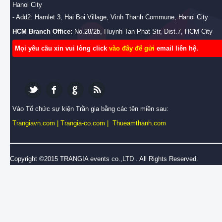
Hanoi City
- Add2: Hamlet 3, Hai Boi Village, Vinh Thanh Commune, Hanoi City
HCM Branch Office:
No.28/2b, Huynh Tan Phat Str, Dist.7, HCM City
Mọi yêu cầu xin vui lòng click
vào đây để gửi
email liên hệ.
Vào Tổ chức sự kiện Trần gia bằng các tên miền sau:
Trangiavn.com
|
Trangia-co.com
|
Thueamthanh.com
Copyright ©2015 TRANGIA events co.,LTD . All Rights Reserved.