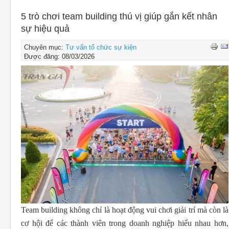
CHO THUÊ THIẾT BỊ SỰ KIỆN
5 trò chơi team building thú vị giúp gắn kết nhân
THIẾT KẾ
sự hiệu quả
THI CÔNG - LẮP ĐẶT THIẾT BỊ
Chuyên mục:
Tư vấn tổ chức sự kiện
Được đăng: 08/03/2026
Team building không chỉ là hoạt động vui chơi giải trí mà còn là
cơ hội để các thành viên trong doanh nghiệp hiểu nhau hơn,