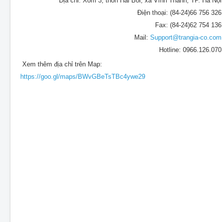
Địa chỉ: Xóm 3, thôn Hải Bối, xã Vĩnh Thanh, TP. Hà Nội
Điện thoại: (84-24)66 756 326
Fax: (84-24)62 754 136
Mail:
Support@trangia-co.com
Hotline: 0966.126.070
Xem thêm địa chỉ trên Map:
https://goo.gl/maps/BWvGBeTsTBc4ywe29