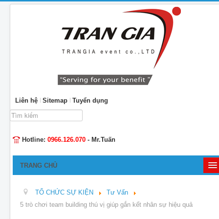
Liên hệ
Sitemap
Tuyển dụng
Tìm
kiếm...
Hotline:
0966.126.070
- Mr.Tuấn
TRANG CHỦ
GIỚI THIỆU
TỔ CHỨC SỰ KIỆN
Tư Vấn
TỔ CHỨC SỰ KIỆN
5 trò chơi team building thú vị giúp gắn kết nhân sự hiệu quả