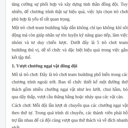
tăng cường sự phối hợp và xây dựng tinh thần đồng đội. Tuy
nhiên, để chương trình thật sự hiệu quả, việc lựa chọn trò chơi
phù hợp là yếu tố rất quan trọng.
Một trò chơi team building hấp dẫn không chỉ tạo không khí sôi
động mà còn giúp nhân sự rèn luyện kỹ năng giao tiếp, làm việc
nhóm và tư duy chiến lược. Dưới đây là 5 trò chơi team
building thú vị, dễ tổ chức và đặc biệt hiệu quả trong việc gắn
kết tập thể.
1. Vượt chướng ngại vật đồng đội
Mô tả trò chơi:
Đây là trò chơi team building phổ biến trong các
chương trình ngoài trời. Ban tổ chức thiết kế một đường thử
thách gồm nhiều chướng ngại vật như leo lưới, chui hầm, bò
qua dây thấp, vượt cầu thăng bằng hoặc nhảy qua các vật cản.
Cách chơi:
Mỗi đội lần lượt di chuyển qua các chướng ngại vật
theo thứ tự. Trong quá trình di chuyển, các thành viên phải hỗ
trợ lẫn nhau để cả đội cùng vượt qua thử thách và về đích nhanh
nhất.