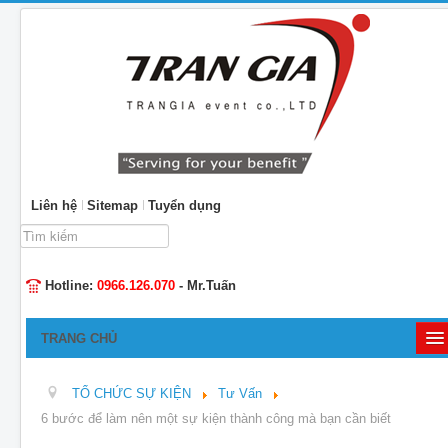
Liên hệ
Sitemap
Tuyển dụng
Tìm
kiếm...
Hotline:
0966.126.070
- Mr.Tuấn
TRANG CHỦ
GIỚI THIỆU
TỔ CHỨC SỰ KIỆN
Tư Vấn
TỔ CHỨC SỰ KIỆN
6 bước để làm nên một sự kiện thành công mà bạn cần biết