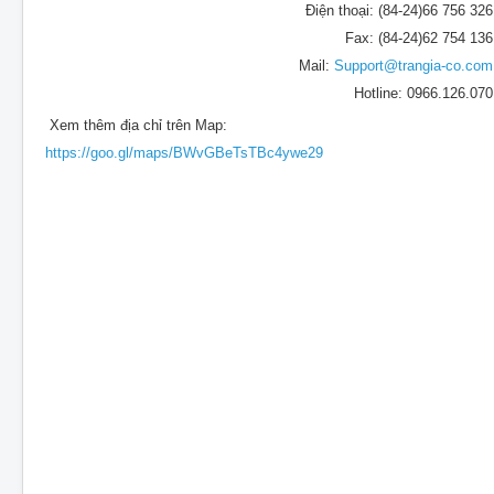
Điện thoại: (84-24)66 756 326
Fax: (84-24)62 754 136
Mail:
Support@trangia-co.com
Hotline: 0966.126.070
Xem thêm địa chỉ trên Map:
https://goo.gl/maps/BWvGBeTsTBc4ywe29