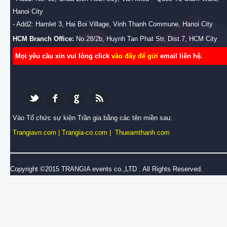
Hanoi City
- Add2: Hamlet 3, Hai Boi Village, Vinh Thanh Commune, Hanoi City
HCM Branch Office:
No.28/2b, Huynh Tan Phat Str, Dist.7, HCM City
Mọi yêu cầu xin vui lòng click
vào đây để gửi
email liên hệ.
Vào Tổ chức sự kiện Trần gia bằng các tên miền sau:
Trangiavn.com
|
Trangia-co.com
|
Thueamthanh.com
Copyright ©2015 TRANGIA events co.,LTD . All Rights Reserved.