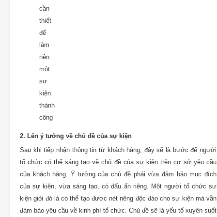
cần
thiết
để
làm
nên
một
sự
kiện
thành
công
2. Lên ý tưởng về chủ đề của sự kiện
Sau khi tiếp nhận thông tin từ khách hàng, đây sẽ là bước để người
tổ chức có thể sáng tạo về chủ đề của sự kiện trên cơ sở yêu cầu
của khách hàng. Ý tưởng của chủ đề phải vừa đảm bảo mục đích
của sự kiện, vừa sáng tạo, có dấu ấn riêng. Một người tổ chức sự
kiện giỏi đó là có thể tạo được nét riêng độc đáo cho sự kiện mà vẫn
đảm bảo yêu cầu về kinh phí tổ chức. Chủ đề sẽ là yếu tố xuyên suốt