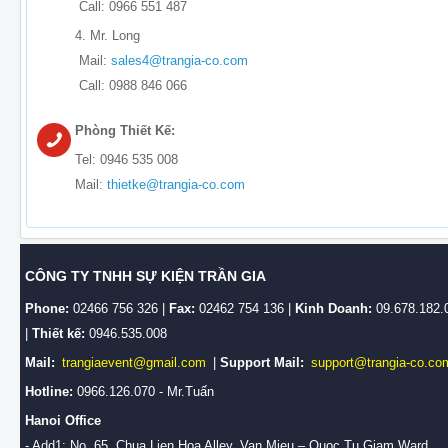
Call: 0966 551 487
4. Mr. Long
Mail:
sales4@trangia-co.com
Call: 0988 846 066
Phòng Thiết Kế:
Tel: 0946 535 008
Mail:
thietke@trangia-co.com
CÔNG TY TNHH SỰ KIỆN TRẦN GIA
Phone:
02466 756 326 |
Fax:
02462 754 136 |
Kinh Doanh:
09.678.182.
|
Thiết kế:
0946.535.008
Mail:
trangiaevent@gmail.com
|
Support Mail:
support@trangia-co.co
Hotline:
0966.126.070 - Mr.Tuấn
Hanoi Office
- Add1: No. 65, Chua Lien Hoa Alley, Van Mieu – Quoc Tu Giam Ward,