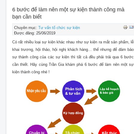
CHO THUÊ THIẾT BỊ SỰ KIỆN
6 bước để làm nên một sự kiện thành công mà
THIẾT KẾ
bạn cần biết
THI CÔNG - LẮP ĐẶT THIẾT BỊ
Chuyên mục:
Tư vấn tổ chức sự kiện
Được đăng: 25/06/2019
Có rất nhiều loại sự kiện khác nhau như sự kiện ra mắt sản phẩm, lễ
khai trương, hội thảo, hội nghị khách hàng… thế nhưng để đảm bảo
sự thành công của các sự kiện thì tất cả đều phải trải qua 6 bước
cần thiết. Hãy cùng Trần Gia khám phá 6 bước để làm nên một sự
kiện thành công nhé !