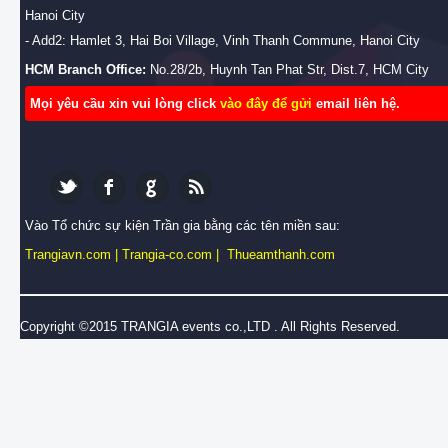
Hanoi City
- Add2: Hamlet 3, Hai Boi Village, Vinh Thanh Commune, Hanoi City
HCM Branch Office:
No.28/2b, Huynh Tan Phat Str, Dist.7, HCM City
Mọi yêu cầu xin vui lòng click
vào đây để gửi
email liên hệ.
Vào Tổ chức sự kiện Trần gia bằng các tên miền sau:
Trangiavn.com
|
Trangia-co.com
|
Thueamthanh.com
Copyright ©2015 TRANGIA events co.,LTD . All Rights Reserved.