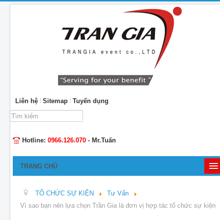
Liên hệ
Sitemap
Tuyển dụng
Tìm
kiếm...
Hotline:
0966.126.070
- Mr.Tuấn
TRANG CHỦ
GIỚI THIỆU
TỔ CHỨC SỰ KIỆN
Tư Vấn
TỔ CHỨC SỰ KIỆN
Vì sao bạn nên lựa chọn Trần Gia là đơn vị hợp tác tổ chức sự kiện