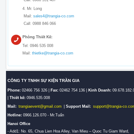
4. Mr. Long
Mail:
sales4@trangia-co.com
Call: 0988 846 066
Phòng Thiết Kế:
Tel: 0946 535 008
Mail:
thietke@trangia-co.com
CÔNG TY TNHH SỰ KIỆN TRẦN GIA
Phone:
02466 756 326 |
Fax:
02462 754 136 |
Kinh Doanh:
09.678.182.
|
Thiết kế:
0946.535.008
Mail:
trangiaevent@gmail.com
|
Support Mail:
support@trangia-co.co
Hotline:
0966.126.070 - Mr.Tuấn
Hanoi Office
- Add1: No. 65, Chua Lien Hoa Alley, Van Mieu – Quoc Tu Giam Ward,