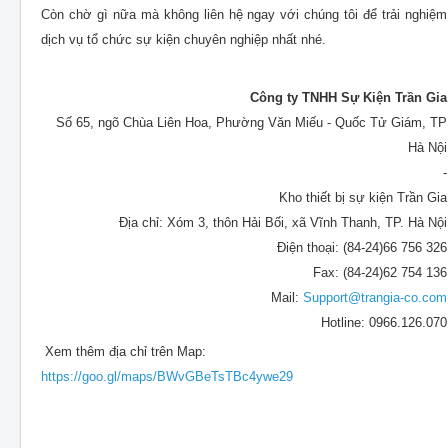
Còn chờ gì nữa mà không liên hệ ngay với chúng tôi để trải nghiệm
dịch vụ tổ chức sự kiện chuyên nghiệp nhất nhé.
Công ty TNHH Sự Kiện Trần Gia
Số 65, ngõ Chùa Liên Hoa, Phường Văn Miếu - Quốc Tử Giám, TP
Hà Nội
-
Kho thiết bị sự kiện Trần Gia
Địa chỉ: Xóm 3, thôn Hải Bối, xã Vĩnh Thanh, TP. Hà Nội
Điện thoại: (84-24)66 756 326
Fax: (84-24)62 754 136
Mail:
Support@trangia-co.com
Hotline: 0966.126.070
Xem thêm địa chỉ trên Map:
https://goo.gl/maps/BWvGBeTsTBc4ywe29