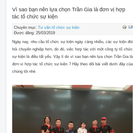
CHO THUÊ THIẾT BỊ SỰ KIỆN
Vì sao bạn nên lựa chọn Trần Gia là đơn vị hợp
THIẾT KẾ
tác tổ chức sự kiện
THI CÔNG - LẮP ĐẶT THIẾT BỊ
Chuyên mục:
Tư vấn tổ chức sự kiện
Được đăng: 25/03/2019
Ngày nay, nhu cầu tổ chức sự kiện ngày càng nhiều, các sự kiện đòi
hỏi chuyên nghiệp hơn, do đó, việc hợp tác với một công ty tổ chức
sự kiện là điều tất yếu. Vậy lí do vì sao bạn nên lựa chọn Trần Gia là
đơn vị hợp tác tổ chức sự kiện ? Hãy theo dõi bài viết dưới đây của
chúng tôi nhé.