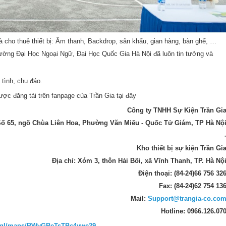
à cho thuê thiết bị: Âm thanh, Backdrop, sân khấu, gian hàng, bàn ghế, …
ường Đại Học Ngoại Ngữ, Đại Học Quốc Gia Hà Nội đã luôn tin tưởng và
tình, chu đáo.
ợc đăng tải trên fanpage của Trần Gia tại đây
Công ty TNHH Sự Kiện Trần Gi
ố 65, ngõ Chùa Liên Hoa, Phường Văn Miếu - Quốc Tử Giám, TP Hà Nộ
Kho thiết bị sự kiện Trần Gi
Địa chỉ: Xóm 3, thôn Hải Bối, xã Vĩnh Thanh, TP. Hà Nộ
Điện thoại: (84-24)66 756 32
Fax: (84-24)62 754 13
Mail:
Support@trangia-co.co
Hotline: 0966.126.07
o.gl/maps/BWvGBeTsTBc4ywe29