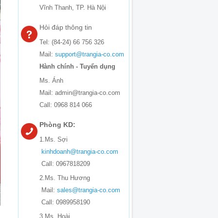
Vĩnh Thanh, TP. Hà Nội
Hỏi đáp thông tin
Tel: (84-24) 66 756 326
Mail:
support@trangia-co.com
Hành chính - Tuyển dụng
Ms. Ánh
Mail: admin@trangia-co.com
Call: 0968 814 066
Phòng KD:
1.Ms. Sợi
kinhdoanh@trangia-co.com
Call: 0967818209
2.Ms. Thu Hương
Mail:
sales@trangia-co.com
Call: 0989958190
3.Ms. Hoài