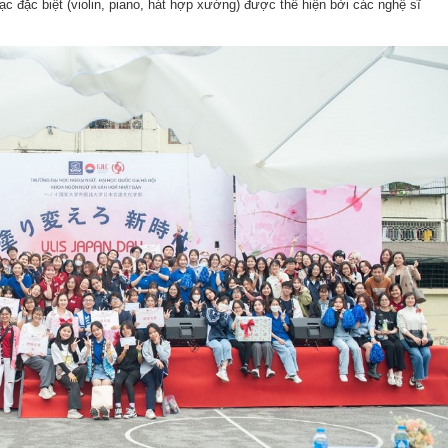
ạc đặc biệt (violin, piano, hát hợp xướng) được thể hiện bởi các nghệ sĩ