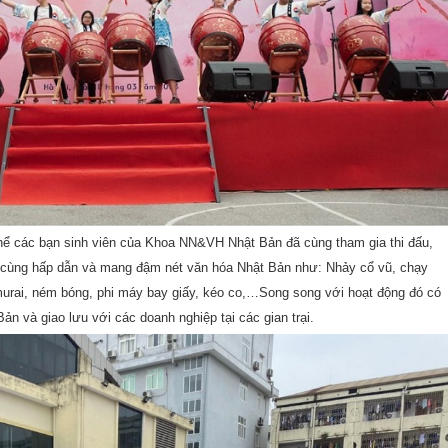
hể các bạn sinh viên của Khoa NN&VH Nhật Bản đã cùng tham gia thi đấu,
 vô cùng hấp dẫn và mang đậm nét văn hóa Nhật Bản như: Nhảy cổ vũ, chạy
amurai, ném bóng, phi máy bay giấy, kéo co,…Song song với hoạt động đó có
n và giao lưu với các doanh nghiệp tại các gian trại.