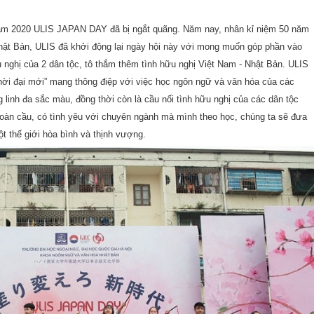
năm 2020 ULIS JAPAN DAY đã bị ngắt quãng. Năm nay, nhân kỉ niệm 50 năm
Nhật Bản, ULIS đã khởi động lại ngày hội này với mong muốn góp phần vào
nghị của 2 dân tộc, tô thắm thêm tình hữu nghị Việt Nam - Nhật Bản. ULIS
ời đại mới” mang thông điệp với việc học ngôn ngữ và văn hóa của các
g linh đa sắc màu, đồng thời còn là cầu nối tình hữu nghị của các dân tộc
 toàn cầu, có tình yêu với chuyên ngành mà mình theo học, chúng ta sẽ đưa
t thế giới hòa bình và thịnh vượng.