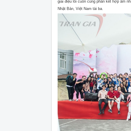
giai điệu lôi cuốn cùng phần kết hợp âm nh
Nhật Bản, Việt Nam tài ba.