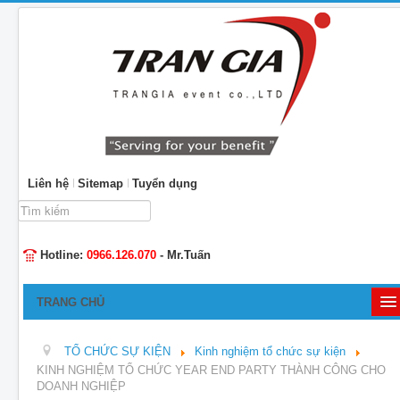
Liên hệ
Sitemap
Tuyển dụng
Tìm
kiếm...
Hotline:
0966.126.070
- Mr.Tuấn
TRANG CHỦ
GIỚI THIỆU
TỔ CHỨC SỰ KIỆN
Kinh nghiệm tổ chức sự kiện
TỔ CHỨC SỰ KIỆN
KINH NGHIỆM TỔ CHỨC YEAR END PARTY THÀNH CÔNG CHO
DOANH NGHIỆP