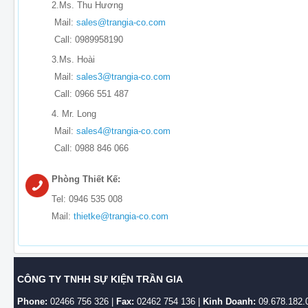
2.Ms. Thu Hương
Mail:
sales@trangia-co.com
Call: 0989958190
3.Ms. Hoài
Mail:
sales3@trangia-co.com
Call: 0966 551 487
4. Mr. Long
Mail:
sales4@trangia-co.com
Call: 0988 846 066
Phòng Thiết Kế:
Tel: 0946 535 008
Mail:
thietke@trangia-co.com
CÔNG TY TNHH SỰ KIỆN TRẦN GIA
Phone:
02466 756 326 |
Fax:
02462 754 136 |
Kinh Doanh:
09.678.182.