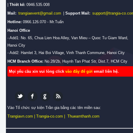
|
Thiết kế:
0946.535.008
Mail:
trangiaevent@gmail.com
|
Support Mail:
support@trangia-co.co
Hotline:
0966.126.070 - Mr.Tuấn
Hanoi Office
- Add1: No. 65, Chua Lien Hoa Alley, Van Mieu – Quoc Tu Giam Ward,
Hanoi City
- Add2: Hamlet 3, Hai Boi Village, Vinh Thanh Commune, Hanoi City
HCM Branch Office:
No.28/2b, Huynh Tan Phat Str, Dist.7, HCM City
Mọi yêu cầu xin vui lòng click
vào đây để gửi
email liên hệ.
Vào Tổ chức sự kiện Trần gia bằng các tên miền sau:
Trangiavn.com
|
Trangia-co.com
|
Thueamthanh.com