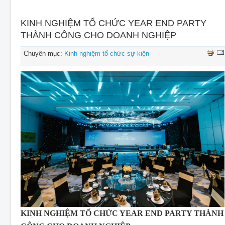
CHO THUÊ THIẾT BỊ SỰ KIỆN
THIẾT KẾ
KINH NGHIỆM TỔ CHỨC YEAR END PARTY
THÀNH CÔNG CHO DOANH NGHIỆP
THI CÔNG - LẮP ĐẶT THIẾT BỊ
Chuyên mục:
Kinh nghiệm tổ chức sự kiện
KINH NGHIỆM TỔ CHỨC YEAR END PARTY THÀNH