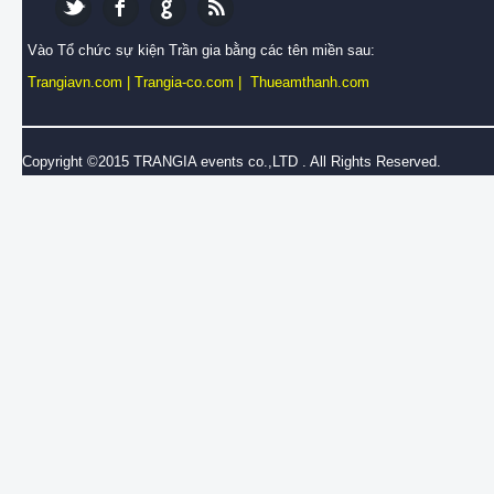
Vào Tổ chức sự kiện Trần gia bằng các tên miền sau:
Trangiavn.com
|
Trangia-co.com
|
Thueamthanh.com
Copyright ©2015 TRANGIA events co.,LTD . All Rights Reserved.