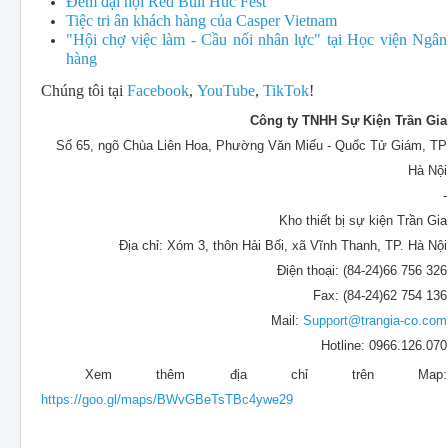
Đêm đại hội Red Bull Húc Fest
Tiệc tri ân khách hàng của Casper Vietnam
"Hội chợ việc làm - Cầu nối nhân lực" tại Học viện Ngân
hàng
Chúng tôi tại
Facebook
,
YouTube
,
TikTok
!
Công ty TNHH Sự Kiện Trần Gia
Số 65, ngõ Chùa Liên Hoa, Phường Văn Miếu - Quốc Tử Giám, TP
Hà Nội
-
Kho thiết bị sự kiện Trần Gia
Địa chỉ: Xóm 3, thôn Hải Bối, xã Vĩnh Thanh, TP. Hà Nội
Điện thoại: (84-24)66 756 326
Fax: (84-24)62 754 136
Mail:
Support@trangia-co.com
Hotline: 0966.126.070
Xem thêm địa chỉ trên Map:
https://goo.gl/maps/BWvGBeTsTBc4ywe29