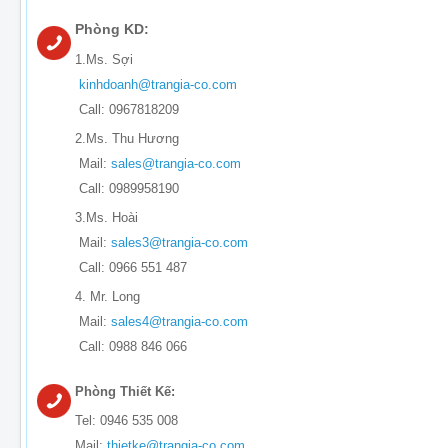
Phòng KD:
1.Ms. Sợi
kinhdoanh@trangia-co.com
Call: 0967818209
2.Ms. Thu Hương
Mail:
sales@trangia-co.com
Call: 0989958190
3.Ms. Hoài
Mail:
sales3@trangia-co.com
Call: 0966 551 487
4. Mr. Long
Mail:
sales4@trangia-co.com
Call: 0988 846 066
Phòng Thiết Kế:
Tel: 0946 535 008
Mail:
thietke@trangia-co.com