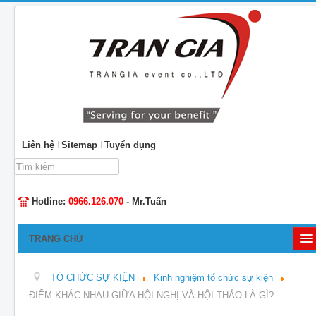
Liên hệ
Sitemap
Tuyển dụng
Tìm
kiếm...
Hotline:
0966.126.070
- Mr.Tuấn
TRANG CHỦ
GIỚI THIỆU
TỔ CHỨC SỰ KIỆN
Kinh nghiệm tổ chức sự kiện
TỔ CHỨC SỰ KIỆN
ĐIỂM KHÁC NHAU GIỮA HỘI NGHỊ VÀ HỘI THẢO LÀ GÌ?