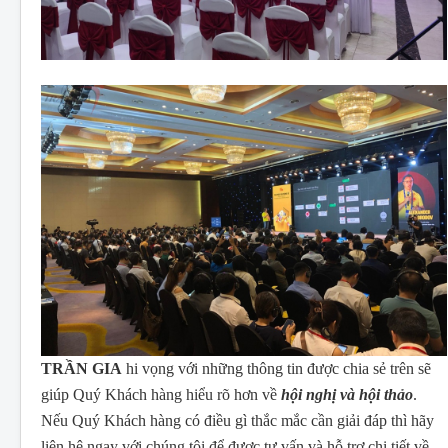
TRẦN GIA
hi vọng với những thông tin được chia sẻ trên sẽ
giúp Quý Khách hàng hiểu rõ hơn về
hội nghị và hội thảo
.
Nếu Quý Khách hàng có điều gì thắc mắc cần giải đáp thì hãy
liên hệ ngay với chúng tôi để được tư vấn và hỗ trợ chi tiết về