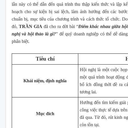
lẫn này có thể dẫn đến quá trình thu thập kiến thức và lập kế
hoạch cho sự kiện bị sai lệch, làm ảnh hưởng đến các bước
chuẩn bị, mục tiêu của chương trình và cách thức tổ chức. Do
đó,
TRẦN GIA
đã cho ra đời bài “
Điểm khác nhau giữa hội
nghị và hội thảo là gì?
” để quý doanh nghiệp có thể dễ dàng
phân biệt.
Tiêu chí
H
Hội nghị là một cuộc họp
một quá trình hoạt động 
Khái niệm, định nghĩa
bổ ích đồng thời đề ra 
tương lai.
Hướng đến tìm kiếm giải 
công việc thực tế dựa trên
Mục đích
đã qua. Từ đó, rút kinh 
còn tồn tại.