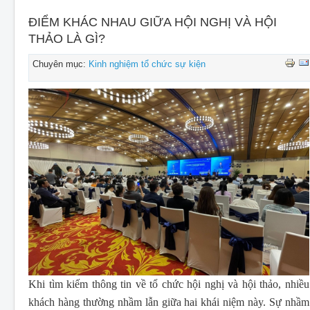
CHO THUÊ THIẾT BỊ SỰ KIỆN
ĐIỂM KHÁC NHAU GIỮA HỘI NGHỊ VÀ HỘI
THIẾT KẾ
THẢO LÀ GÌ?
THI CÔNG - LẮP ĐẶT THIẾT BỊ
Chuyên mục:
Kinh nghiệm tổ chức sự kiện
Khi tìm kiếm thông tin về tổ chức hội nghị và hội thảo, nhiều
khách hàng thường nhầm lẫn giữa hai khái niệm này. Sự nhầm