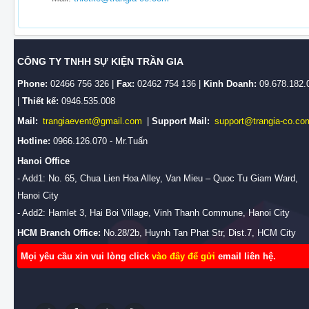
CÔNG TY TNHH SỰ KIỆN TRẦN GIA
Phone:
02466 756 326 |
Fax:
02462 754 136 |
Kinh Doanh:
09.678.182.
|
Thiết kế:
0946.535.008
Mail:
trangiaevent@gmail.com
|
Support Mail:
support@trangia-co.co
Hotline:
0966.126.070 - Mr.Tuấn
Hanoi Office
- Add1: No. 65, Chua Lien Hoa Alley, Van Mieu – Quoc Tu Giam Ward,
Hanoi City
- Add2: Hamlet 3, Hai Boi Village, Vinh Thanh Commune, Hanoi City
HCM Branch Office:
No.28/2b, Huynh Tan Phat Str, Dist.7, HCM City
Mọi yêu cầu xin vui lòng click
vào đây để gửi
email liên hệ.