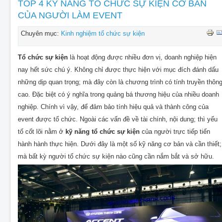
CHO THUÊ THIẾT BỊ SỰ KIỆN
TOP 4 KỸ NĂNG TỔ CHỨC SỰ KIỆN CƠ BẢN
CỦA NGƯỜI LÀM EVENT
THIẾT KẾ
Chuyên mục:
Kinh nghiệm tổ chức sự kiện
THI CÔNG - LẮP ĐẶT THIẾT BỊ
Tổ chức sự kiện
là hoạt động được nhiều đơn vị, doanh nghiệp hiện
nay hết sức chú ý. Không chỉ được thực hiện với mục đích đánh dấu
những dịp quan trọng; mà đây còn là chương trình có tính truyền thôn
cao. Đặc biệt có ý nghĩa trong quảng bá thương hiệu của nhiều doanh
nghiệp. Chính vì vậy, để đảm bảo tính hiệu quả và thành công của
event được tổ chức. Ngoài các vấn đề về tài chính, nội dung; thì yếu
tố cốt lõi nằm ở
kỹ năng tổ chức sự kiện
của người trực tiếp tiến
hành hành thực hiện. Dưới đây là một số kỹ năng cơ bản và cần thiết;
mà bất kỳ người tổ chức sự kiện nào cũng cần nắm bắt và sở hữu.