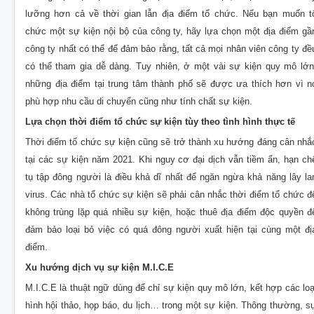
lưỡng hơn cả về thời gian lẫn địa điểm tổ chức. Nếu bạn muốn t
chức một sự kiện nội bộ của công ty, hãy lựa chọn một địa điểm gầ
công ty nhất có thể để đảm bảo rằng, tất cả mọi nhân viên công ty đề
có thể tham gia dễ dàng. Tuy nhiên, ở một vài sự kiện quy mô lớn
những địa điểm tại trung tâm thành phố sẽ được ưa thích hơn vì n
phù hợp nhu cầu di chuyển cũng như tính chất sự kiện.
Lựa chọn thời điểm tổ chức sự kiện tùy theo tình hình thực tế
Thời điểm tổ chức sự kiện cũng sẽ trở thành xu hướng đáng cân nhắ
tại các sự kiện năm 2021. Khi nguy cơ đại dịch vẫn tiềm ẩn, hạn ch
tụ tập đông người là điều khả dĩ nhất để ngăn ngừa khả năng lây la
virus. Các nhà tổ chức sự kiện sẽ phải cân nhắc thời điểm tổ chức đ
không trùng lặp quá nhiều sự kiện, hoặc thuê địa điểm độc quyền đ
đảm bảo loại bỏ việc có quá đông người xuất hiện tại cùng một đị
điểm.
Xu hướng dịch vụ sự kiện M.I.C.E
M.I.C.E là thuật ngữ dùng để chỉ sự kiện quy mô lớn, kết hợp các loạ
hình hội thảo, họp báo, du lịch… trong một sự kiện. Thông thường, s