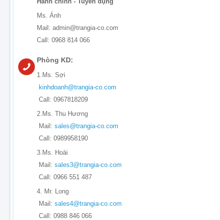
Hành chính - Tuyển dụng
Ms. Ánh
Mail: admin@trangia-co.com
Call: 0968 814 066
Phòng KD:
1.Ms. Sợi
kinhdoanh@trangia-co.com
Call: 0967818209
2.Ms. Thu Hương
Mail:
sales@trangia-co.com
Call: 0989958190
3.Ms. Hoài
Mail:
sales3@trangia-co.com
Call: 0966 551 487
4. Mr. Long
Mail:
sales4@trangia-co.com
Call: 0988 846 066