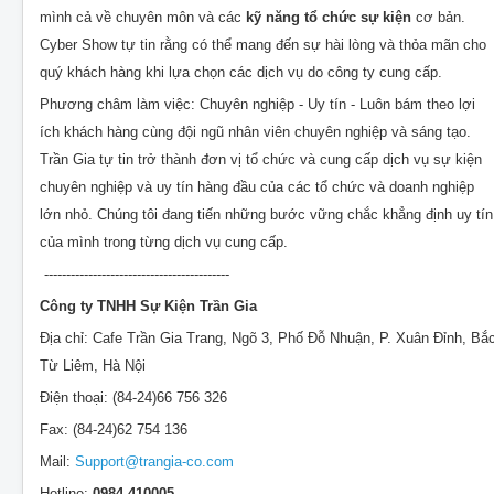
mình cả về chuyên môn và các
kỹ năng tổ chức sự kiện
cơ bản.
Cyber Show tự tin rằng có thể mang đến sự hài lòng và thỏa mãn cho
quý khách hàng khi lựa chọn các dịch vụ do công ty cung cấp.
Phương châm làm việc: Chuyên nghiệp - Uy tín - Luôn bám theo lợi
ích khách hàng cùng đội ngũ nhân viên chuyên nghiệp và sáng tạo.
Trần Gia tự tin trở thành đơn vị tổ chức và cung cấp dịch vụ sự kiện
chuyên nghiệp và uy tín hàng đầu của các tổ chức và doanh nghiệp
lớn nhỏ. Chúng tôi đang tiến những bước vững chắc khẳng định uy tín
của mình trong từng dịch vụ cung cấp.
------------------------------------------
Công ty TNHH Sự Kiện Trần Gia
Địa chỉ: Cafe Trần Gia Trang, Ngõ 3, Phố Đỗ Nhuận, P. Xuân Đỉnh, Bắ
Từ Liêm, Hà Nội
Điện thoại: (84-24)66 756 326
Fax: (84-24)62 754 136
Mail:
Support@trangia-co.com
Hotline:
0984 410005