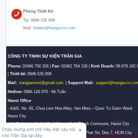
Phòng Thiết Kế:
Tel: 0946 535 008
Mail:
thietke@trangia-co.com
CÔNG TY TNHH SỰ KIỆN TRẦN GIA
Phone:
02466 756 326 |
Fax:
02462 754 136 |
Kinh Doanh:
09.678.182.
|
Thiết kế:
0946.535.008
Mail:
trangiaevent@gmail.com
|
Support Mail:
support@trangia-co.co
Hotline:
0966.126.070 - Mr.Tuấn
Hanoi Office
- Add1: No. 65, Chua Lien Hoa Alley, Van Mieu – Quoc Tu Giam Ward,
Hanoi City
- Add2: Hamlet 3, Hai Boi Village, Vinh Thanh Commune, Hanoi City
HCM Branch Office:
No.28/2b, Huynh Tan Phat Str, Dist.7, HCM City