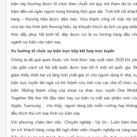
kiện này thường được tổ chức theo chuỗi với quy mô tham dự từ và
trăm đến vài ngàn người trong khoảng thời gian dài. Tính kết nối khác
hàng – thương hiệu được đảm bảo. Vừa thành công về mặt nội bộ
vừa lan tỏa hình ảnh thương hiệu, lại khuyến khích du lịch và góp phầ
thúc đẩy phục hồi kinh tế, đây được coi là xu hướng hàng đầu ch
ngành sự kiện vào năm sau.
Xu hướng tổ chức sự kiện trực tiếp kết hợp trực tuyến
Chúng ta đã quá quen thuộc với hình thức này suốt năm 2020 khi yê
cầu giãn cách xã hội bắt buộc được ban bố ở một số quốc gia. Đ
giảm thiểu thiệt hại và tăng tính chất giải trí cho người dùng ở nhà, s
kiện trực tuyến lên ngôi và trở thành cứu tinh của các nhà tổ chức s
kiện. Những thành công của show ca nhạc trực tuyến One World
Together We Are hồi đầu năm hay sự kiện ra mắt sản phẩm mới củ
Apple, Samsung… cho thấy, người dùng (dù miễn cưỡng hay không
đều thích thú với loại hình sự kiện này.
Với phương châm làm việc: Chuyên nghiệp - Uy tín - Luôn bám the
lợi ích khách hàng cùng đội ngũ nhân viên chuyên nghiệp và sáng tạo