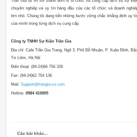
Trần Gia tự tin trở thành đơn vị tổ chức và cung cấp dịch vụ sự kiệ
chuyên nghiệp và uy tín hàng đầu của các tổ chức và doanh nghiệ
lớn nhỏ. Chúng tôi đang tiến những bước vững chắc khẳng định uy tí
của mình trong từng dịch vụ cung cấp.
Công ty TNHH Sự Kiện Trần Gia
Địa chỉ: Cafe Trần Gia Trang, Ngõ 3, Phố Đỗ Nhuận, P. Xuân Đỉnh, Bắ
Từ Liêm, Hà Nội
Điện thoại: (84-24)66 756 326
Fax: (84-24)62 754 136
Mail:
Support@trangia-co.com
Hotline:
0984 410005
Các bài khác...