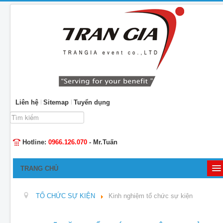
Liên hệ
Sitemap
Tuyển dụng
Tìm
kiếm...
Hotline:
0966.126.070
- Mr.Tuấn
TRANG CHỦ
GIỚI THIỆU
TỔ CHỨC SỰ KIỆN
Kinh nghiệm tổ chức sự kiện
TỔ CHỨC SỰ KIỆN