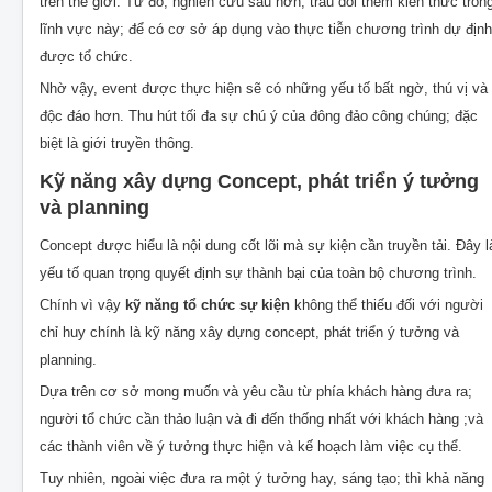
trên thế giới. Từ đó, nghiên cứu sâu hơn, trau dồi thêm kiến thức tron
lĩnh vực này; để có cơ sở áp dụng vào thực tiễn chương trình dự định
được tổ chức.
Nhờ vậy, event được thực hiện sẽ có những yếu tố bất ngờ, thú vị và
độc đáo hơn. Thu hút tối đa sự chú ý của đông đảo công chúng; đặc
biệt là giới truyền thông.
Kỹ năng xây dựng Concept, phát triển ý tưởng
và planning
Concept được hiểu là nội dung cốt lõi mà sự kiện cần truyền tải. Đây l
yếu tố quan trọng quyết định sự thành bại của toàn bộ chương trình.
Chính vì vậy
kỹ năng tổ chức sự kiện
không thể thiếu đối với người
chỉ huy chính là kỹ năng xây dựng concept, phát triển ý tưởng và
planning.
Dựa trên cơ sở mong muốn và yêu cầu từ phía khách hàng đưa ra;
người tổ chức cần thảo luận và đi đến thống nhất với khách hàng ;và
các thành viên về ý tưởng thực hiện và kế hoạch làm việc cụ thể.
Tuy nhiên, ngoài việc đưa ra một ý tưởng hay, sáng tạo; thì khả năng