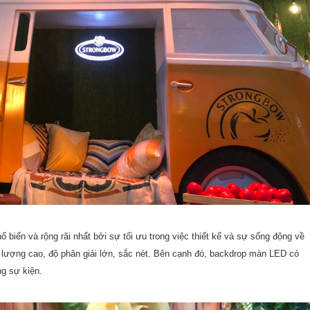
biến và rộng rãi nhất bởi sự tối ưu trong việc thiết kế và sự sống động về
 lượng cao, độ phân giải lớn, sắc nét. Bên cạnh đó, backdrop màn LED có
ng sự kiện.