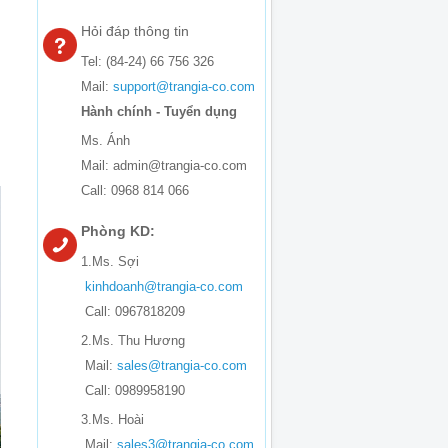
Hỏi đáp thông tin
Tel: (84-24) 66 756 326
Mail:
support@trangia-co.com
Hành chính - Tuyển dụng
Ms. Ánh
Mail: admin@trangia-co.com
Call: 0968 814 066
Phòng KD:
1.Ms. Sợi
kinhdoanh@trangia-co.com
Call: 0967818209
2.Ms. Thu Hương
Mail:
sales@trangia-co.com
Call: 0989958190
3.Ms. Hoài
Mail:
sales3@trangia-co.com