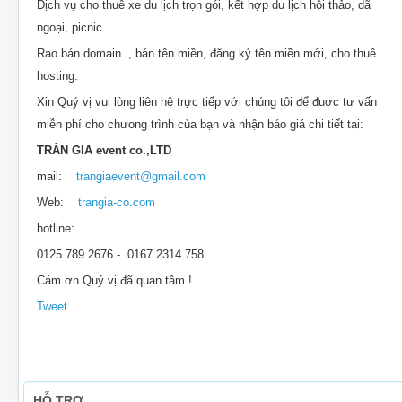
Dịch vụ cho thuê xe du lịch trọn gói, kết hợp du lịch hội thảo, dã
ngoại, picnic...
Rao bán domain , bán tên miền, đăng ký tên miền mới, cho thuê
hosting.
Xin Quý vị vui lòng liên hệ trực tiếp với chúng tôi để đuợc tư vấn
miễn phí cho chưong trình của bạn và nhận báo giá chi tiết tại:
TRÂN GIA event co.,LTD
mail:
trangiaevent@gmail.com
Web:
trangia-co.com
hotline:
0125 789 2676 - 0167 2314 758
Cám ơn Quý vị đã quan tâm.!
Tweet
HỖ TRỢ