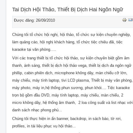
CHO THUÊ THIẾT BỊ SỰ KIỆN
Tai Dịch Hội Thảo, Thiết Bị Dịch Hai Ngôn Ngữ
THIẾT KẾ
Được đăng: 26/09/2010
THI CÔNG - LẮP ĐẶT THIẾT BỊ
Chúng tôi tổ chức hội nghị, hội thảo, tổ chức sự kiện chuyên nghiệp,
làm quảng cáo, hội nghị khách hàng, tổ chức tiệc chiêu đãi, tiệc
karaoke tại văn phòng.....
Với các trang thiết bị tổ chức hội thảo, sự kiện chuyên biệt gồm âm
thanh, ánh sáng, thiết bị dịch hội thảo vega, thiết bị dịch đa ngôn ngữ
phillip, cabin phiên dịch, microphone không dây, màn chiếu cỡ lớn,
máy chiếu, máy tính laptop, tivi LCD plasma, Thiết bị máy văn phòng,
máy photo, máy in,hệ thống phun sương, phun khói.... Tiệc karaoke
trọn bộ gồm đầu DVD, máy tính laptop, máy chiếu, màn chiếu, 2
micro không dây, hệ thống âm thanh, 2 loa công suất và list nhạc với
danh sách nhạc phong phú...
Chúng tôi thực hiện in ấn banner, backdrop, in sách báo, tờ rơi,
profiles, in tài liệu phục vụ hội thảo...