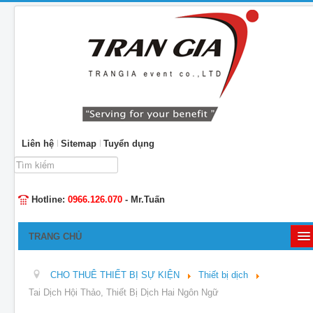
Liên hệ
Sitemap
Tuyển dụng
Tìm
kiếm...
Hotline:
0966.126.070
- Mr.Tuấn
TRANG CHỦ
GIỚI THIỆU
CHO THUÊ THIẾT BỊ SỰ KIỆN
Thiết bị dịch
TỔ CHỨC SỰ KIỆN
Tai Dịch Hội Thảo, Thiết Bị Dịch Hai Ngôn Ngữ