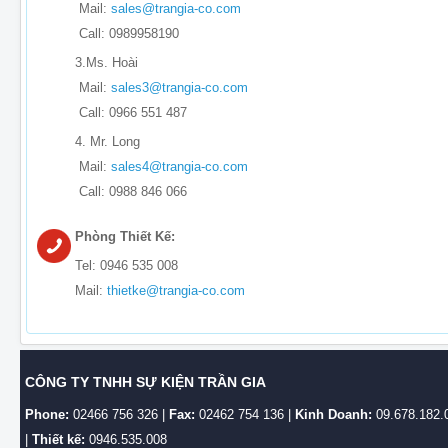
Mail:
sales@trangia-co.com
Call: 0989958190
3.Ms. Hoài
Mail:
sales3@trangia-co.com
Call: 0966 551 487
4. Mr. Long
Mail:
sales4@trangia-co.com
Call: 0988 846 066
Phòng Thiết Kế:
Tel: 0946 535 008
Mail:
thietke@trangia-co.com
CÔNG TY TNHH SỰ KIỆN TRẦN GIA
Phone:
02466 756 326 |
Fax:
02462 754 136 |
Kinh Doanh:
09.678.182.
|
Thiết kế:
0946.535.008