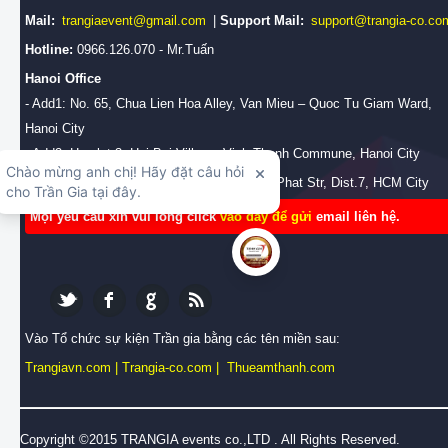
Mail:
trangiaevent@gmail.com
|
Support Mail:
support@trangia-co.co
Hotline:
0966.126.070 - Mr.Tuấn
Hanoi Office
- Add1: No. 65, Chua Lien Hoa Alley, Van Mieu – Quoc Tu Giam Ward,
Hanoi City
- Add2: Hamlet 3, Hai Boi Village, Vinh Thanh Commune, Hanoi City
HCM Branch Office:
No.28/2b, Huynh Tan Phat Str, Dist.7, HCM City
Mọi yêu cầu xin vui lòng click
vào đây để gửi
email liên hệ.
Vào Tổ chức sự kiện Trần gia bằng các tên miền sau:
Trangiavn.com
|
Trangia-co.com
|
Thueamthanh.com
Copyright ©2015 TRANGIA events co.,LTD . All Rights Reserved.