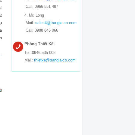
t
Call: 0966 551 487
t
t
4. Mr. Long
ụ
Mail:
sales4@trangia-co.com
a
Call: 0988 846 066
n
Phòng Thiết Kế:
Tel: 0946 535 008
.
Mail:
thietke@trangia-co.com