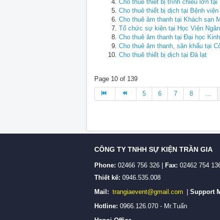
Cho thuê thiết bị trình chiếu lớn t
Cho thuê thiết bị dịch tại Bệnh việ
Cho thuê âm thanh tại Khách sạn M
Tổ chức sự kiện tại Học Viện Ngâ
Cho thuê âm thanh tại Đại học Kinh
Cho thuê âm thanh, sân khấu tại C
Cho thuê thiết bị dịch tại Đà lạt
Page 10 of 139
5
6
7
8
...
CÔNG TY TNHH SỰ KIỆN TRẦN GIA
Phone:
02466 756 326 |
Fax:
02462 754 13
Thiết kế:
0946.535.008
Mail:
trangiaevent@gmail.com
|
Support M
Hotline:
0966.126.070 - Mr.Tuấn