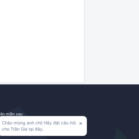
tên miền sau:
mthanh.com