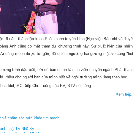
 niệm 9 năm thành lập khoa Phát thanh truyền hình (Học viện Báo chí và Tuyê
 Hoàng Anh cũng có mặt tham dự chương trình này. Sự xuất hiện của nhữn
. Ai cũng muốn được tới gần, để chiêm ngưỡng hai gương mặt vô cùng "hot
ương trình đặc biệt, bởi cô bạn chính là sinh viên chuyên ngành Phát thanh
giới thiệu cho người bạn của mình biết về ngôi trường mình đang theo học.
hoa Idol, MC Diệp Chi… cùng các PV, BTV nổi tiếng.
Xem tiếp..
ọc về chăm sóc sức khỏe tim mạch
sinh nhật Lý Nhã Kỳ