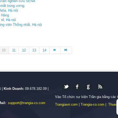
ại Viện nghiên cứu SENA
n mắt trung ương
elia, Hà nội
n Hàng
 tế, Hà nội
ông viên Thống nhất, Hà nội
10
11
12
13
14
6 |
Kinh Doanh:
09.678.182.09 |
Vào Tổ chức sự kiện Trần gia bằng các 
ail:
support@trangia-co.com
Trangiavn.com
|
Trangia-co.com
|
Thuea