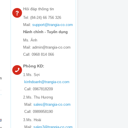
Hỏi đáp thông tin
Tel: (84-24) 66 756 326
Mail:
support@trangia-co.com
Hành chính - Tuyển dụng
Ms. Ánh
Mail: admin@trangia-co.com
Call: 0968 814 066
Phòng KD:
1.Ms. Sợi
n
kinhdoanh@trangia-co.com
Call: 0967818209
.
2.Ms. Thu Hương
Mail:
sales@trangia-co.com
Call: 0989958190
3.Ms. Hoài
Mail:
sales3@trangia-co.com