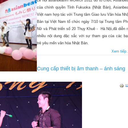
Lễ hội asianbeatvn MOMIJI 2012 do tổ chức Asianbea
của chính quyền Tỉnh Fukuoka (Nhật Bản), Asianbea
Việt nam hợp tác với Trung tâm Giao lưu Văn hóa Nhậ
Bản tại Việt Nam tổ chức ngày 7/10 tại Trung tâm Ph
Nữ và Phát triển số 20 Thụy Khuê - Hà Nội,đã diễn r
nhiều nội dung đặc sắc với sự tham gia của các bạ
trẻ yêu mến văn hóa Nhật Bản.
Xem tiếp..
Cung cấp thiết bị âm thanh – ánh sáng