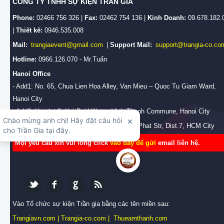
CÔNG TY TNHH SỰ KIỆN TRẦN GIA
Phone:
02466 756 326 |
Fax:
02462 754 136 |
Kinh Doanh:
09.678.182.
|
Thiết kế:
0946.535.008
Mail:
trangiaevent@gmail.com
|
Support Mail:
support@trangia-co.co
Hotline:
0966.126.070 - Mr.Tuấn
Hanoi Office
- Add1: No. 65, Chua Lien Hoa Alley, Van Mieu – Quoc Tu Giam Ward,
Hanoi City
- Add2: Hamlet 3, Hai Boi Village, Vinh Thanh Commune, Hanoi City
HCM Branch Office:
No.28/2b, Huynh Tan Phat Str, Dist.7, HCM City
Mọi yêu cầu xin vui lòng click
vào đây để gửi
email liên hệ.
Vào Tổ chức sự kiện Trần gia bằng các tên miền sau:
Trangiavn.com
|
Trangia-co.com
|
Thueamthanh.com