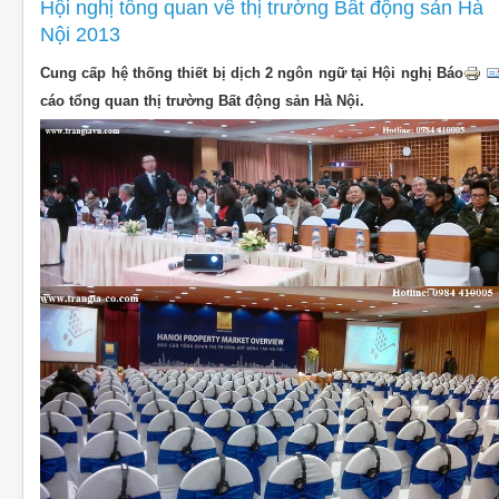
CHO THUÊ THIẾT BỊ SỰ KIỆN
Hội nghị tổng quan về thị trường Bất động sản Hà
Nội 2013
THIẾT KẾ
Cung cấp hệ thống thiết bị dịch 2 ngôn ngữ tại Hội nghị Báo
THI CÔNG - LẮP ĐẶT THIẾT BỊ
cáo tổng quan thị trường Bất động sản Hà Nội.