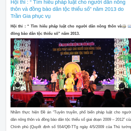
CHO THUÊ THIẾT BỊ SỰ KIỆN
Hội thi : “ Tìm hiểu pháp luật cho người dân nông
thôn và đồng bào dân tộc thiểu số” năm 2013 do
THIẾT KẾ
Trần Gia phục vụ
THI CÔNG - LẮP ĐẶT THIẾT BỊ
Hội thi : “ Tìm hiểu pháp luật cho người dân nông thôn và
đồng bào dân tộc thiểu số” năm 2013.
Nhằm thực hiện Đề án “Tuyên truyền, phổ biến pháp luật cho ngườ
dân nông thôn và đồng bào dân tộc thiểu số giai đoạn 2009 – 2012” củ
Chính phủ (Quyết định số 554/QĐ-TTg ngày 4/5/2009 của Thủ tướn