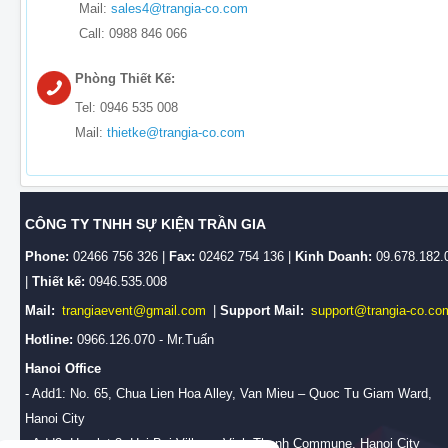
Mail:
sales4@trangia-co.com
Call: 0988 846 066
Phòng Thiết Kế:
Tel: 0946 535 008
Mail:
thietke@trangia-co.com
CÔNG TY TNHH SỰ KIỆN TRẦN GIA
Phone:
02466 756 326 |
Fax:
02462 754 136 |
Kinh Doanh:
09.678.182.
|
Thiết kế:
0946.535.008
Mail:
trangiaevent@gmail.com
|
Support Mail:
support@trangia-co.co
Hotline:
0966.126.070 - Mr.Tuấn
Hanoi Office
- Add1: No. 65, Chua Lien Hoa Alley, Van Mieu – Quoc Tu Giam Ward,
Hanoi City
- Add2: Hamlet 3, Hai Boi Village, Vinh Thanh Commune, Hanoi City