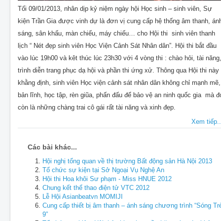
Tối 09/01/2013, nhân dịp kỷ niệm ngày hội Học sinh – sinh viên, Sự
kiện Trần Gia được vinh dự là đơn vị cung cấp hệ thống âm thanh, án
sáng, sân khấu, màn chiếu, máy chiếu… cho Hội thi sinh viên thanh
lịch “ Nét đẹp sinh viên Học Viện Cảnh Sát Nhân dân”. Hội thi bắt đầu
vào lúc 19h00 và kêt thúc lúc 23h30 với 4 vòng thi : chào hỏi, tài năng
trình diễn trang phục dạ hội và phần thi ứng xử. Thông qua Hội thi này
khằng định, sinh viên Học viện cảnh sát nhân dân không chỉ mạnh mẽ,
bản lĩnh, học tập, rèn giũa, phấn đấu để bảo vệ an ninh quốc gia mà đ
còn là những chàng trai cô gái rất tài năng và xinh đẹp.
Xem tiếp..
Các bài khác...
Hội nghị tổng quan về thị trường Bất động sản Hà Nội 2013
Tổ chức sự kiện tại Sở Ngoại Vụ Nghệ An
Hội thi Hoa khôi Sư phạm - Miss HNUE 2012
Chung kết thể thao điện tử VTC 2012
Lễ Hội Asianbeatvn MOMIJI
Cung cấp thiết bị âm thanh – ánh sáng chương trình “Sóng Tr
9”